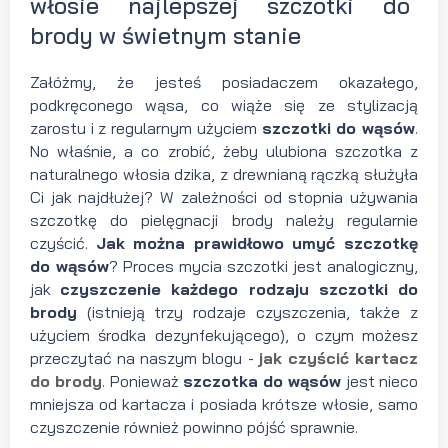
włosie najlepszej szczotki do
brody w świetnym stanie
Załóżmy, że jesteś posiadaczem okazałego,
podkręconego wąsa, co wiąże się ze stylizacją
zarostu i z regularnym użyciem
szczotki do wąsów
.
No właśnie, a co zrobić, żeby ulubiona szczotka z
naturalnego włosia dzika, z drewnianą rączką służyła
Ci jak najdłużej? W zależności od stopnia używania
szczotkę do pielęgnacji brody należy regularnie
czyścić.
Jak można prawidłowo umyć szczotkę
do wąsów
? Proces mycia szczotki jest analogiczny,
jak
czyszczenie każdego rodzaju szczotki do
brody
(istnieją trzy rodzaje czyszczenia, także z
użyciem środka dezynfekującego), o czym możesz
przeczytać na naszym blogu -
jak czyścić kartacz
do brody
. Ponieważ
szczotka do wąsów
jest nieco
mniejsza od kartacza i posiada krótsze włosie, samo
czyszczenie również powinno pójść sprawnie.