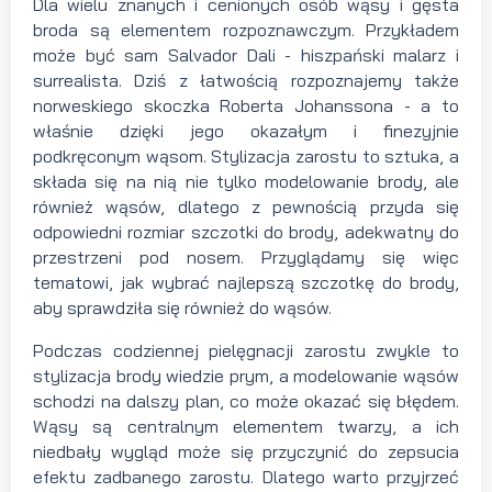
Dla wielu znanych i cenionych osób wąsy i gęsta
broda są elementem rozpoznawczym. Przykładem
może być sam Salvador Dali - hiszpański malarz i
surrealista. Dziś z łatwością rozpoznajemy także
norweskiego skoczka Roberta Johanssona - a to
właśnie dzięki jego okazałym i finezyjnie
podkręconym wąsom. Stylizacja zarostu to sztuka, a
składa się na nią nie tylko modelowanie brody, ale
również wąsów, dlatego z pewnością przyda się
odpowiedni rozmiar szczotki do brody, adekwatny do
przestrzeni pod nosem. Przyglądamy się więc
tematowi, jak wybrać najlepszą szczotkę do brody,
aby sprawdziła się również do wąsów.
Podczas codziennej pielęgnacji zarostu zwykle to
stylizacja brody wiedzie prym, a modelowanie wąsów
schodzi na dalszy plan, co może okazać się błędem.
Wąsy są centralnym elementem twarzy, a ich
niedbały wygląd może się przyczynić do zepsucia
efektu zadbanego zarostu. Dlatego warto przyjrzeć