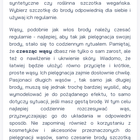
syntetyczne czy roślinna szczotka wegańska.
Wybierz szczotkę do brody odpowiednią dla siebie i
używaj ich regularnie.
Wąsy, podobnie jak włos brody należy czesać
regularnie - najlepiej, aby tak jak pielęgnacja swojej
brody, stało się to codziennym rytuałem. Pamiętaj,
że
czesząc wąsy
dbasz nie tylko o sam zarost, ale
też o nawilżenie i ukrwienie skóry. Wiadomo, że
łatwiej będzie ułożyć równo przycięte i krótkie,
proste wąsy. Ich pielęgnacja zajmie dosłownie chwilę.
Pasjonaci długich wąsów , tak samo jak długiej
brody, muszą się jednak trochę bardziej wysilić, aby
wymodelować je do pożądanego efektu, to samo
dotyczy sytuacji, jeśli masz gęstą brodę. W tym celu
najlepiej codziennie rozczesywać wąs,
przyzwyczajając go do układania w odpowiedni
sposób. Nie zapominaj również o korzystaniu z
kosmetyków i akcesoriów przeznaczonych do
pielęgnacji wąsów, samo czesanie brody szczotką