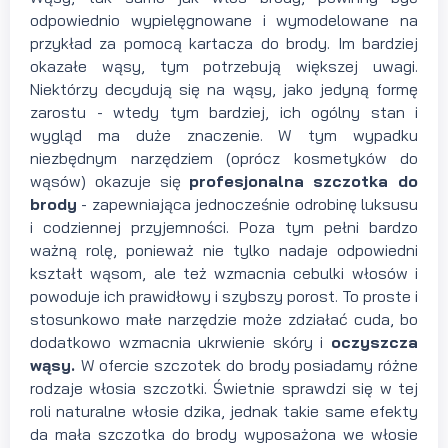
odpowiednio wypielęgnowane i wymodelowane na
przykład za pomocą kartacza do brody. Im bardziej
okazałe wąsy, tym potrzebują większej uwagi.
Niektórzy decydują się na wąsy, jako jedyną formę
zarostu - wtedy tym bardziej, ich ogólny stan i
wygląd ma duże znaczenie. W tym wypadku
niezbędnym narzędziem (oprócz kosmetyków do
wąsów) okazuje się
profesjonalna
szczotka do
brody
- zapewniająca jednocześnie odrobinę luksusu
i codziennej przyjemności. Poza tym pełni bardzo
ważną rolę, ponieważ nie tylko nadaje odpowiedni
kształt wąsom, ale też wzmacnia cebulki włosów i
powoduje ich prawidłowy i szybszy porost. To proste i
stosunkowo małe narzędzie może zdziałać cuda, bo
dodatkowo wzmacnia ukrwienie skóry i
oczyszcza
wąsy.
W ofercie szczotek do brody posiadamy różne
rodzaje włosia szczotki.
Świetnie sprawdzi się w tej
roli naturalne włosie dzika, jednak takie same efekty
da mała szczotka do brody wyposażona we włosie