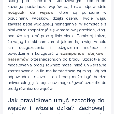
skóry pod zarostem. Nieodzownym elementem
każdego posiadacza wąsów są także odpowiednie
nożyczki do wąsów
, które są pomocne w
przycinaniu włosków, dzięki czemu Twoje wąsy
zawsze będą wyglądały nienagannie. W komplecie z
nimi warto zaopatrzyć się w metalowy grzebień, który
pomoże uzyskać prostą linię cięcia. Pamiętaj także,
że wąsy to taki sam zarost jak broda, a więc w celu
ich oczyszczenia i odżywienia możesz z
powodzeniem korzystać z
szamponów
,
olejków
i
balsamów
przeznaczonych do brody. Szczotka do
modelowania brody również może mieć uniwersalne
zastosowanie, o ile ma komfortowe wymiary. Wybór
odpowiedniej szczotki do brody może być bardzo
uniwersalny, jeśli będziesz mógł używać szczotki do
brody również do wąsów.
Jak prawidłowo umyć szczotkę do
wąsów i włosie dzika? Zachowaj