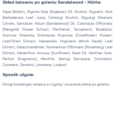
Skład balsamu po goleniu Sandalwood - Mühle:
Aqua (Water), Glycine Soja (Soybean) Oil, Alcohol, Glycerin, Aloe
Barbadensis Leaf Juice, Cetearyl Alcohol, Glyceryl Stearate
Citrate, Santalum Album (Sandalwood) Oil, Calendula Officinalis
(Marigold) Flower Extract, Panthenol, Tocopherol, Bisabolol,
Sucrose Stearate, Echinacea Purpurea (Coneflower) Flower/
Leaf/Stem Extract, Hamamelis Virginiana (Witch Hazel) Leaf
Extract, Galactoarabinan, Rosmarinus Officinalis (Rosemary) Leaf
Extract, Helianthus Annuus (Sunflower) Seed Oil, Xanthan Gum,
Parfum (Fragrance), Menthol, Benzyl Benzoate, Citronellol,
Coumarin, Geraniol, Limonene, Linalool
Sposób użycia:
Porcję kosmetyku wmasuj w czystą i osuszoną skórę po goleniu.