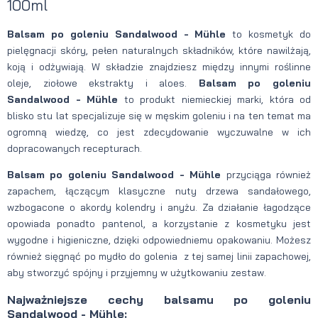
100ml
Balsam po goleniu Sandalwood - Mühle
to kosmetyk do
pielęgnacji skóry, pełen naturalnych składników, które nawilżają,
koją i odżywiają. W składzie znajdziesz między innymi roślinne
oleje, ziołowe ekstrakty i aloes.
Balsam po goleniu
Sandalwood - Mühle
to produkt niemieckiej marki, która od
blisko stu lat specjalizuje się w męskim goleniu i na ten temat ma
ogromną wiedzę, co jest zdecydowanie wyczuwalne w ich
dopracowanych recepturach.
Balsam po goleniu Sandalwood - Mühle
przyciąga również
zapachem, łączącym klasyczne nuty drzewa sandałowego,
wzbogacone o akordy kolendry i anyżu. Za działanie łagodzące
opowiada ponadto pantenol, a korzystanie z kosmetyku jest
wygodne i higieniczne, dzięki odpowiedniemu opakowaniu. Możesz
również sięgnąć po mydło do golenia z tej samej linii zapachowej,
aby stworzyć spójny i przyjemny w użytkowaniu zestaw.
Najważniejsze cechy balsamu po goleniu
Sandalwood - Mühle: