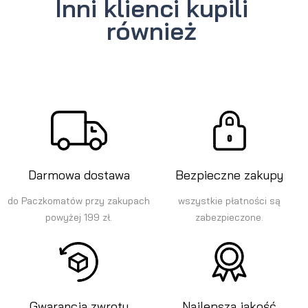
Inni klienci kupili
również
Darmowa dostawa
Bezpieczne zakupy
do Paczkomatów przy zakupach
wszystkie płatności są
powyżej 199 zł.
zabezpieczone.
Gwarancja zwrotu
Najlepsza jakość