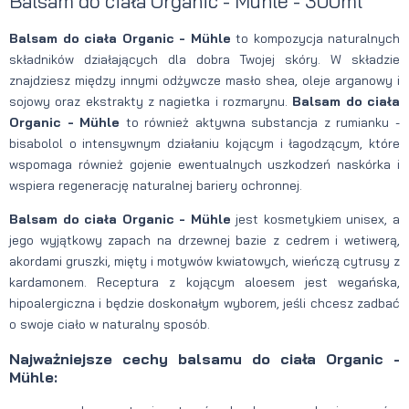
Balsam do ciała Organic - Mühle - 300ml
Balsam do ciała Organic - Mühle
to kompozycja naturalnych
składników działających dla dobra Twojej skóry. W składzie
znajdziesz między innymi odżywcze masło shea, oleje arganowy i
sojowy oraz ekstrakty z nagietka i rozmarynu.
Balsam do ciała
Organic - Mühle
to również aktywna substancja z rumianku -
bisabolol o intensywnym działaniu kojącym i łagodzącym, które
wspomaga również gojenie ewentualnych uszkodzeń naskórka i
wspiera regenerację naturalnej bariery ochronnej.
Balsam do ciała Organic - Mühle
jest kosmetykiem unisex, a
jego wyjątkowy zapach na drzewnej bazie z cedrem i wetiwerą,
akordami gruszki, mięty i motywów kwiatowych, wieńczą cytrusy z
kardamonem. Receptura z kojącym aloesem jest wegańska,
hipoalergiczna i będzie doskonałym wyborem, jeśli chcesz zadbać
o swoje ciało w naturalny sposób.
Najważniejsze cechy balsamu do ciała Organic -
Mühle: