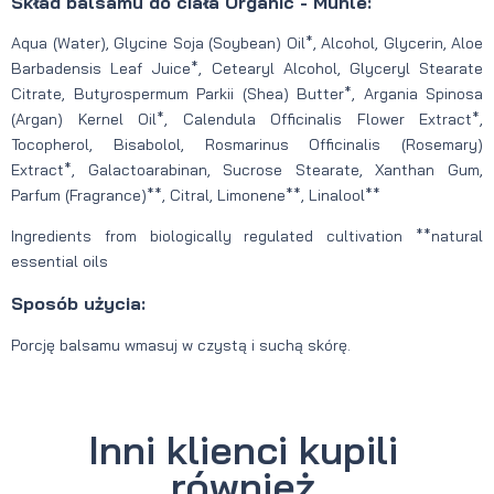
Skład balsamu do ciała Organic - Mühle:
Aqua (Water), Glycine Soja (Soybean) Oil*, Alcohol, Glycerin, Aloe
Barbadensis Leaf Juice*, Cetearyl Alcohol, Glyceryl Stearate
Citrate, Butyrospermum Parkii (Shea) Butter*, Argania Spinosa
(Argan) Kernel Oil*, Calendula Officinalis Flower Extract*,
Tocopherol, Bisabolol, Rosmarinus Officinalis (Rosemary)
Extract*, Galactoarabinan, Sucrose Stearate, Xanthan Gum,
Parfum (Fragrance)**, Citral, Limonene**, Linalool**
Ingredients from biologically regulated cultivation **natural
essential oils
Sposób użycia:
Porcję balsamu wmasuj w czystą i suchą skórę.
Inni klienci kupili
również