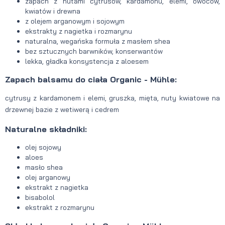
zapach z nutami cytrusów, kardamonu, elemi, owoców,
kwiatów i drewna
z olejem arganowym i sojowym
ekstrakty z nagietka i rozmarynu
naturalna, wegańska formuła z masłem shea
bez sztucznych barwników, konserwantów
lekka, gładka konsystencja z aloesem
Zapach balsamu do ciała Organic - Mühle:
cytrusy z kardamonem i elemi, gruszka, mięta, nuty kwiatowe na
drzewnej bazie z wetiwerą i cedrem
Naturalne składniki:
olej sojowy
aloes
masło shea
olej arganowy
ekstrakt z nagietka
bisabolol
ekstrakt z rozmarynu