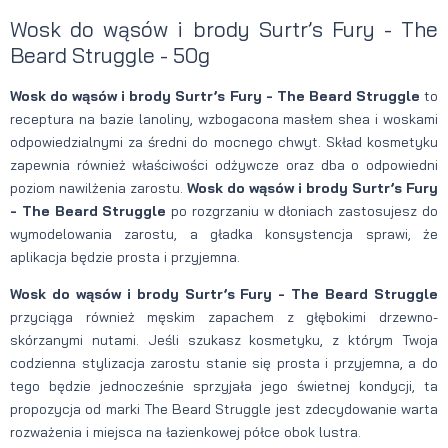
Wosk do wąsów i brody Surtr’s Fury - The
Beard Struggle - 50g
Wosk do wąsów i brody Surtr’s Fury - The Beard Struggle
to
receptura na bazie lanoliny, wzbogacona masłem shea i woskami
odpowiedzialnymi za średni do mocnego chwyt. Skład kosmetyku
zapewnia również właściwości odżywcze oraz dba o odpowiedni
poziom nawilżenia zarostu.
Wosk do wąsów i brody Surtr’s Fury
- The Beard Struggle
po rozgrzaniu w dłoniach zastosujesz do
wymodelowania zarostu, a gładka konsystencja sprawi, że
aplikacja będzie prosta i przyjemna.
Wosk do wąsów i brody Surtr’s Fury - The Beard Struggle
przyciąga również męskim zapachem z głębokimi drzewno-
skórzanymi nutami. Jeśli szukasz kosmetyku, z którym Twoja
codzienna stylizacja zarostu stanie się prosta i przyjemna, a do
tego będzie jednocześnie sprzyjała jego świetnej kondycji, ta
propozycja od marki The Beard Struggle jest zdecydowanie warta
rozważenia i miejsca na łazienkowej półce obok lustra.