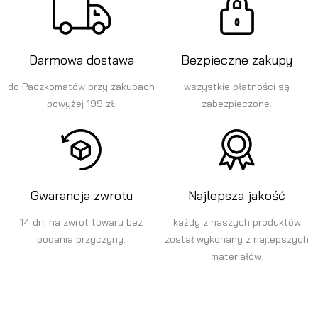
Darmowa dostawa
Bezpieczne zakupy
do Paczkomatów przy zakupach
wszystkie płatności są
powyżej 199 zł.
zabezpieczone.
Gwarancja zwrotu
Najlepsza jakość
14 dni na zwrot towaru bez
każdy z naszych produktów
podania przyczyny.
został wykonany z najlepszych
materiałów.