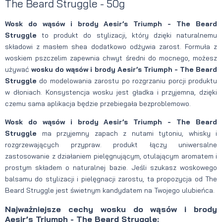
The Beard Struggle - 50g
Wosk do wąsów i brody Aesir’s Triumph - The Beard
Struggle
to produkt do stylizacji, który dzięki naturalnemu
składowi z masłem shea dodatkowo odżywia zarost. Formuła z
woskiem pszczelim zapewnia chwyt średni do mocnego, możesz
używać
wosku do wąsów i brody Aesir’s Triumph - The Beard
Struggle
do modelowania zarostu po rozgrzaniu porcji produktu
w dłoniach. Konsystencja wosku jest gładka i przyjemna, dzięki
czemu sama aplikacja będzie przebiegała bezproblemowo.
Wosk do wąsów i brody Aesir’s Triumph - The Beard
Struggle
ma przyjemny zapach z nutami tytoniu, whisky i
rozgrzewających przypraw. produkt łączy uniwersalne
zastosowanie z działaniem pielęgnującym, otulającym aromatem i
prostym składem o naturalnej bazie. Jeśli szukasz woskowego
balsamu do stylizacji i pielęgnacji zarostu, ta propozycja od The
Beard Struggle jest świetnym kandydatem na Twojego ulubieńca.
Najważniejsze cechy wosku do wąsów i brody
Aesir’s Triumph - The Beard Struggle: