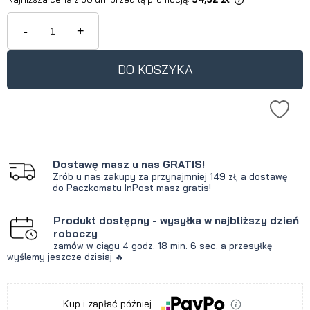
Jeżeli produkt jest sprzedawany
krócej niż 30 dni, wyświetlana jest
-
+
najniższa cena od momentu, kiedy
produkt pojawił się w sprzedaży.
DO KOSZYKA
Dostawę masz u nas GRATIS!
Zrób u nas zakupy za przynajmniej 149 zł, a dostawę
do Paczkomatu InPost masz gratis!
Produkt dostępny - wysyłka w najbliższy dzień
roboczy
zamów w ciągu
4 godz.
18 min.
5 sec.
a przesyłkę
wyślemy jeszcze dzisiaj 🔥
Kup i zapłać później