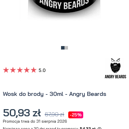
5.0
Wosk do brody - 30ml - Angry Beards
50,93 zł
67,90 zł
-25%
Promocja trwa do 31 sierpnia 2026
Najniższa cena z 30 dni przed tą promocją:
54,32 zł