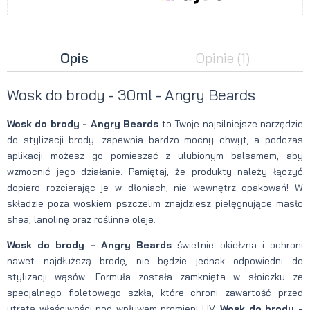
Opis
Opinie
(1)
Wosk do brody - 30ml - Angry Beards
Wosk do brody - Angry Beards
to Twoje najsilniejsze narzędzie
do stylizacji brody: zapewnia bardzo mocny chwyt, a podczas
aplikacji możesz go pomieszać z ulubionym balsamem, aby
wzmocnić jego działanie. Pamiętaj, że produkty należy łączyć
dopiero rozcierając je w dłoniach, nie wewnętrz opakowań! W
składzie poza woskiem pszczelim znajdziesz pielęgnujące masło
shea, lanolinę oraz roślinne oleje.
Wosk do brody - Angry Beards
świetnie okiełzna i ochroni
nawet najdłuższą brodę, nie będzie jednak odpowiedni do
stylizacji wąsów. Formuła została zamknięta w słoiczku ze
specjalnego fioletowego szkła, które chroni zawartość przed
utratą właściwości pod wpływem promieni UV.
Wosk do brody -