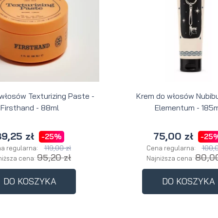
 włosów Texturizing Paste -
Krem do włosów Nubibu
Firsthand - 88ml
Elementum - 185m
9,25 zł
75,00 zł
-25%
-25
119,00 zł
100,0
a regularna:
Cena regularna:
95,20 zł
80,00
niższa cena:
Najniższa cena:
DO KOSZYKA
DO KOSZYKA