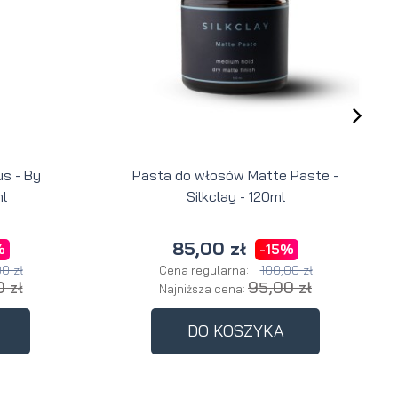
s - By
Pasta do włosów Matte Paste -
l
Silkclay - 120ml
85,00 zł
%
-15%
0 zł
100,00 zł
Cena regularna:
 zł
95,00 zł
Najniższa cena:
DO KOSZYKA