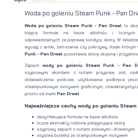
brody
do brody
Woda po goleniu Steam Punk - Pan Drw
na
Suszarka
Woda po goleniu Steam Punk - Pan Drwal
to dez
kojąca formuła na bazie alkoholu i licznych e
zimę
do brody
odpowiedzialnych za poprawę kondycji skóry. W składzie
wyciąg z arniki, żeń-szenia czy pokrzywy, dzięki którym
Punk - Pan Drwal
pozostawia skórę ukojoną i przyjemn
Zapach
wody po goleniu Steam Punk - Pan D
szyprowymi akordami z nutami przypraw, ziół, ced
doświadczenia podczas użytkowania podkręca jesz
steampunkowym motywem graficznym, charakterystyczny
prosto od marki
Pan Drwal
.
Najważniejsze cechy wody po goleniu Steam 
dezynfekująca formuła na bazie alkoholu
liczne ekstrakty roślinne pielęgnujące skórę
szyprowy zapach z nutami ziołowymi i drzewnymi
stylowa butelka ze stampunkowym motywem