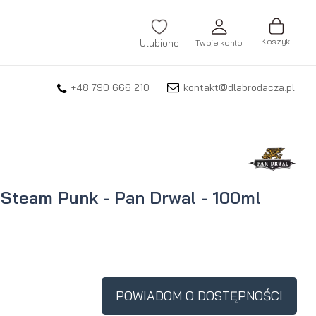
Koszyk
Ulubione
Twoje konto
+48 790 666 210
kontakt@dlabrodacza.pl
ZALOGUJ SIĘ
Nie pamiętasz hasła?
ZAREJESTRUJ SIĘ
 Steam Punk - Pan Drwal - 100ml
POWIADOM O DOSTĘPNOŚCI