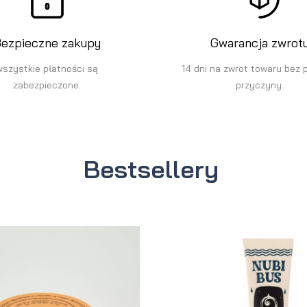
ezpieczne zakupy
Gwarancja zwrot
wszystkie płatności są
14 dni na zwrot towaru bez 
zabezpieczone.
przyczyny.
Bestsellery