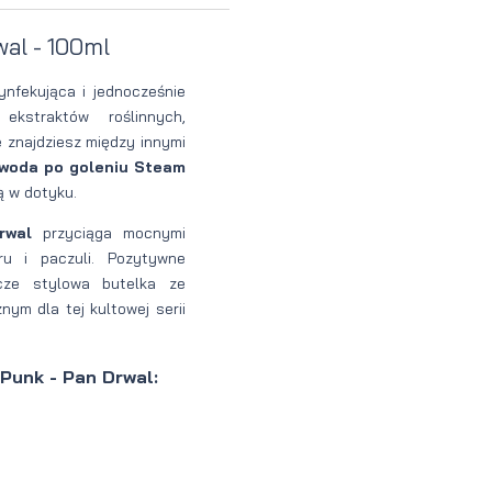
Perfumy
Krem do
Zestaw
al - 100ml
Woda
twarzy dla
do
ynfekująca i jednocześnie
perfumowan
mężczyzn
tatuażu
kstraktów roślinnych,
 znajdziesz między innymi
woda po goleniu Steam
ą w dotyku.
rwal
przyciąga mocnymi
ru i paczuli. Pozytywne
cze stylowa butelka ze
m dla tej kultowej serii
Punk - Pan Drwal: