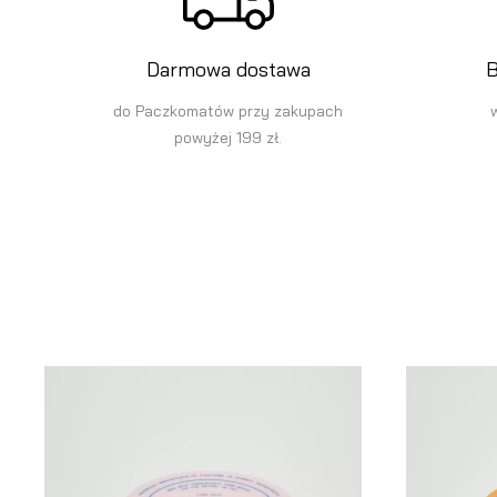
Darmowa dostawa
B
do Paczkomatów przy zakupach
powyżej 199 zł.