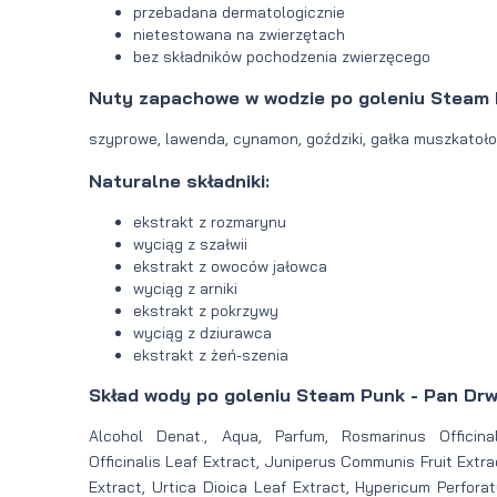
przebadana dermatologicznie
nietestowana na zwierzętach
bez składników pochodzenia zwierzęcego
Nuty zapachowe w wodzie po goleniu Steam 
szyprowe, lawenda, cynamon, goździki, gałka muszkatołow
Naturalne składniki:
ekstrakt z rozmarynu
wyciąg z szałwii
ekstrakt z owoców jałowca
wyciąg z arniki
ekstrakt z pokrzywy
wyciąg z dziurawca
ekstrakt z żeń-szenia
Skład wody po goleniu Steam Punk - Pan Drw
Alcohol Denat., Aqua, Parfum, Rosmarinus Officinal
Officinalis Leaf Extract, Juniperus Communis Fruit Extr
Extract, Urtica Dioica Leaf Extract, Hypericum Perfora