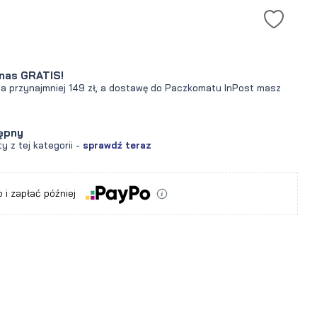
nas GRATIS!
za przynajmniej 149 zł, a dostawę do Paczkomatu InPost masz
ępny
y z tej kategorii -
sprawdź teraz
 i zapłać później
a