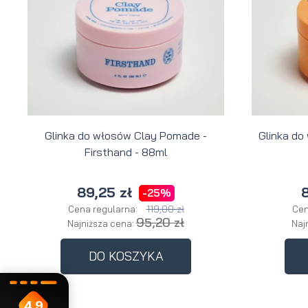
Glinka do włosów Clay Pomade -
Glinka do
Firsthand - 88ml
89,25 zł
8
-25%
119,00 zł
Cena regularna:
Cen
95,20 zł
Najniższa cena:
Naj
DO KOSZYKA
4.9