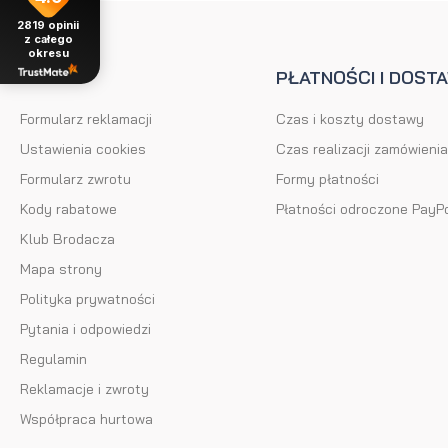
2819
opinii
z całego
okresu
POMOC
PŁATNOŚCI I DOST
Formularz reklamacji
Czas i koszty dostawy
Ustawienia cookies
Czas realizacji zamówienia
Formularz zwrotu
Formy płatności
Kody rabatowe
Płatności odroczone PayP
Klub Brodacza
Mapa strony
Polityka prywatności
Pytania i odpowiedzi
Regulamin
Reklamacje i zwroty
Współpraca hurtowa