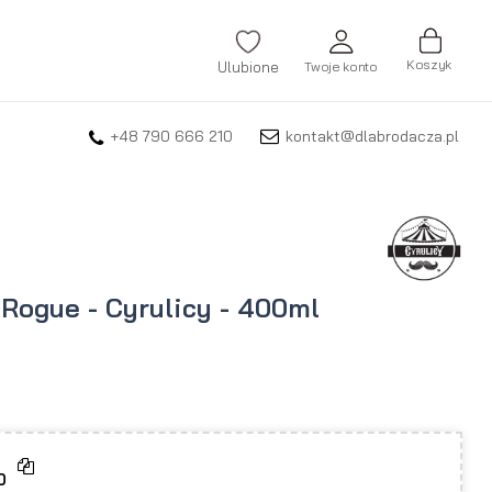
Koszyk
Ulubione
Twoje konto
+48 790 666 210
kontakt@dlabrodacza.pl
ZALOGUJ SIĘ
Nie pamiętasz hasła?
ZAREJESTRUJ SIĘ
Rogue - Cyrulicy - 400ml
0