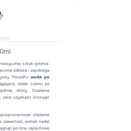
Perfumy
Krem do
Zestaw
Woda
twarzy dla
do
perfumowan
mężczyzn
tatuażu
inie
00ml
klasycznej sztuki golenia.
ecznie odkaża i zapobiega
zytwy. Ponadto
woda po
ągające, dzięki czemu po
ędrnej skóry. Działanie
, jakie uzyskasz stosując
ęcioprocentowe stężenie
a zawartość, jednak nadal
sięgnąć po inne zapachowe