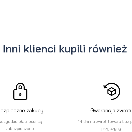
Inni klienci kupili również
ezpieczne zakupy
Gwarancja zwrot
wszystkie płatności są
14 dni na zwrot towaru bez 
zabezpieczone.
przyczyny.