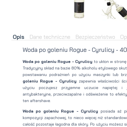
brody
do brody
na
Suszarka
zimę
do brody
Opis
Dane techniczne
Bezpieczeństwo
Op
Woda po goleniu Rogue - Cyrulicy - 4
Woda po goleniu Rogue - Cyrulicy
to ukłon w stronę 
Tradycyjny skład na bazie 80% alkoholu etylowego skut
powstawaniu podrażnień po użyciu maszynki lub br
goleniu Rogue - Cyrulicy
zapewnia właściwości ści
użyciu poczujesz przyjemne uczucie napiętej i j
antybakteryjne, przeciwzapalne i odświeżenie to efekty
ten aftershave.
Woda po goleniu Rogue - Cyrulicy
posiada aż pi
kompozycji zapachowej, to nieco więcej niż standardow
całość pozostaje łagodna dla skóry. Po użyciu możesz 