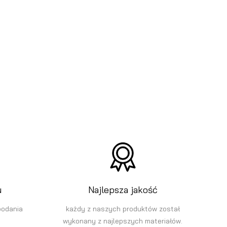
u
Najlepsza jakość
podania
każdy z naszych produktów został
wykonany z najlepszych materiałów.