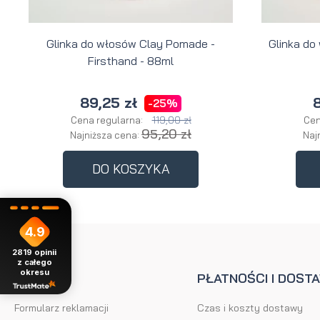
Glinka do włosów Clay Pomade -
Glinka do
Firsthand - 88ml
89,25 zł
8
-25%
119,00 zł
Cena regularna:
Cen
95,20 zł
Najniższa cena:
Naj
DO KOSZYKA
4.9
2819
opinii
z całego
okresu
POMOC
PŁATNOŚCI I DOST
Formularz reklamacji
Czas i koszty dostawy