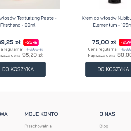
 włosów Texturizing Paste -
Krem do włosów Nubibu
Firsthand - 88ml
Elementum - 185m
9,25 zł
75,00 zł
-25%
-25
119,00 zł
100,0
a regularna:
Cena regularna:
95,20 zł
80,00
niższa cena:
Najniższa cena:
DO KOSZYKA
DO KOSZYKA
AWA
MOJE KONTO
O NAS
Przechowalnia
Blog