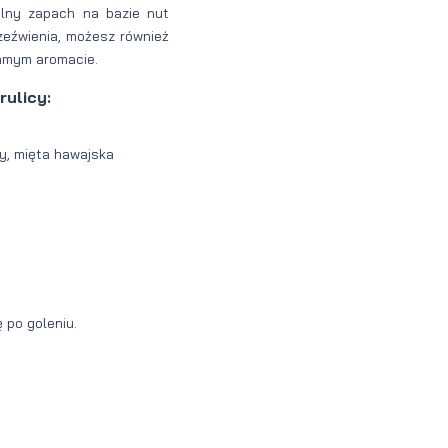
alny zapach na bazie nut
zeźwienia, możesz również
samym aromacie.
ulicy:
zy, mięta hawajska
ę po goleniu.