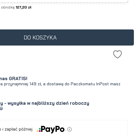
d obniżką
127,20 zł
DO KOSZYKA
nas GRATIS!
za przynajmniej 149 zł, a dostawę do Paczkomatu InPost masz
y - wysyłka w najbliższy dzień roboczy
a
😁
 i zapłać później