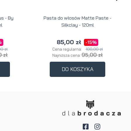
s - By
Pasta do włosów Matte Paste -
l
Silkclay - 120ml
85,00 zł
%
-15%
0 zł
100,00 zł
Cena regularna:
 zł
95,00 zł
Najniższa cena:
DO KOSZYKA