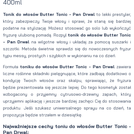
400ml
Tonik do włosów Butter Tonic - Pan Drwal
to lekki prestyler,
który zabezpieczy Twoje włosy i sprawi, że staną się bardziej
podatne na stylizację. Możesz stosować go solo lub wykończyć
fryzurę ulubioną pomadą. Rozpyl
tonik do włosów Butter Tonic
- Pan Drwal
na wilgotne włosy i układaj za pomocą suszarki i
szczotki. Metoda świetnie sprawdzi się do nowoczesnych fryzur
typu messy, prostych i szybkich w wykonaniu na co dzień.
Formuła
toniku do włosów Butter Tonic - Pan Drwal
zawiera
liczne roślinne składniki pielęgnujące, które zadbają dodatkowo o
kondycję Twoich włosów oraz skalpu, sprawiając, że fryzura
będzie prezentowała się jeszcze lepiej. Do tego kosmetyk został
wzbogacony o przyjemny cytrusowo-drzewny zapach, który
uprzyjemni aplikację i jeszcze bardziej zachęci Cię do stosowania
produktu. Jeśli szukasz uniwersalnego sprayu na co dzień, ta
propozycja będzie strzałem w dziesiątkę.
Najważniejsze cechy toniu do włosów Butter Tonic -
Pan Drwal: