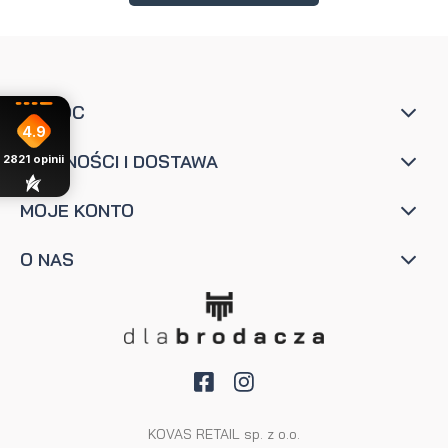
POMOC
4.9
PŁATNOŚCI I DOSTAWA
2821
opinii
MOJE KONTO
O NAS
KOVAS RETAIL sp. z o.o.