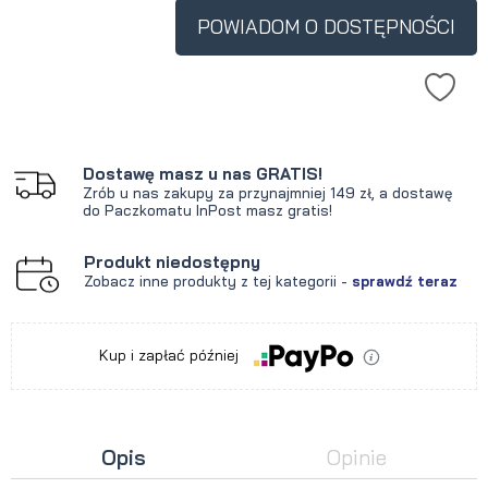
krócej niż 30 dni, wyświetlana jest
POWIADOM O DOSTĘPNOŚCI
najniższa cena od momentu, kiedy
produkt pojawił się w sprzedaży.
Dostawę masz u nas GRATIS!
Zrób u nas zakupy za przynajmniej 149 zł, a dostawę
do Paczkomatu InPost masz gratis!
Produkt niedostępny
Zobacz inne produkty z tej kategorii -
sprawdź teraz
Kup i zapłać później
Opis
Opinie