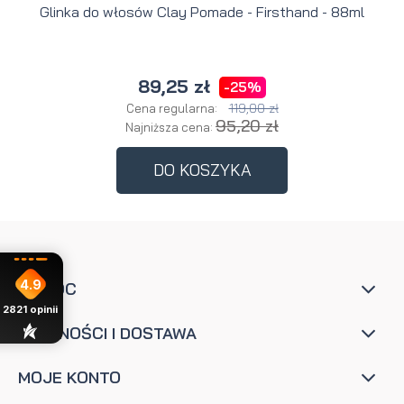
Glinka do włosów Clay Pomade - Firsthand - 88ml
89,25 zł
-25%
119,00 zł
Cena regularna:
95,20 zł
Najniższa cena:
DO KOSZYKA
4.9
POMOC
2821
opinii
PŁATNOŚCI I DOSTAWA
MOJE KONTO