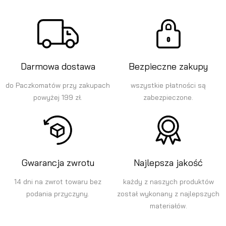
Darmowa dostawa
Bezpieczne zakupy
do Paczkomatów przy zakupach
wszystkie płatności są
powyżej 199 zł.
zabezpieczone.
Gwarancja zwrotu
Najlepsza jakość
14 dni na zwrot towaru bez
każdy z naszych produktów
podania przyczyny.
został wykonany z najlepszych
materiałów.