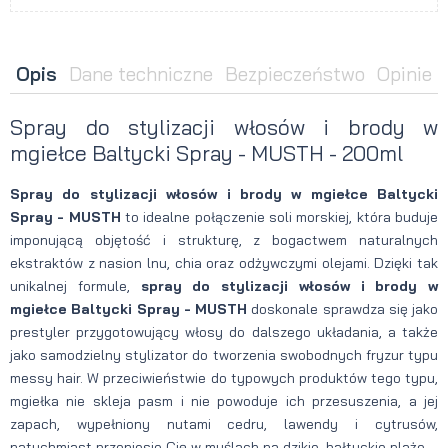
Opis
Dane techniczne
Bezpieczeństwo
Opinie
Spray do stylizacji włosów i brody w
mgiełce Baltycki Spray - MUSTH - 200ml
Spray do stylizacji włosów i brody w mgiełce Baltycki
Spray - MUSTH
to idealne połączenie soli morskiej, która buduje
imponującą objętość i strukturę, z bogactwem naturalnych
ekstraktów z nasion lnu, chia oraz odżywczymi olejami. Dzięki tak
unikalnej formule,
spray do stylizacji włosów i brody w
mgiełce Baltycki Spray - MUSTH
doskonale sprawdza się jako
prestyler przygotowujący włosy do dalszego układania, a także
jako samodzielny stylizator do tworzenia swobodnych fryzur typu
messy hair. W przeciwieństwie do typowych produktów tego typu,
mgiełka nie skleja pasm i nie powoduje ich przesuszenia, a jej
zapach, wypełniony nutami cedru, lawendy i cytrusów,
natychmiast przeniesie Cię w myślach na dzikie, bałtyckie plaże.