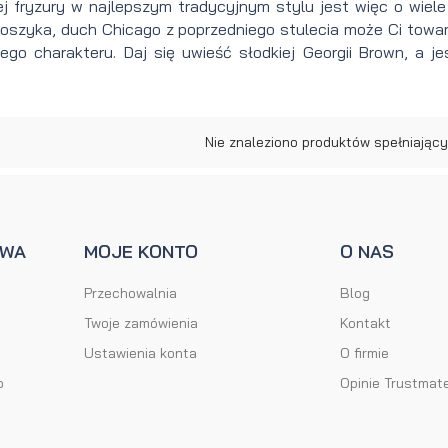
ej fryzury w najlepszym tradycyjnym stylu jest więc o wiel
koszyka, duch Chicago z poprzedniego stulecia może Ci tow
ego charakteru. Daj się uwieść słodkiej Georgii Brown, a je
Nie znaleziono produktów spełniający
AWA
MOJE KONTO
O NAS
Przechowalnia
Blog
Twoje zamówienia
Kontakt
Ustawienia konta
O firmie
o
Opinie Trustmat