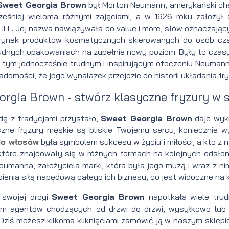
Sweet Georgia Brown
był Morton Neumann, amerykański che
Perfumy
Krem do
Zestaw
cześniej wieloma różnymi zajęciami, a w 1926 roku założ
ILL. Jej nazwa nawiązywała do value i more, słów oznaczając
Woda
twarzy dla
do
ynek produktów kosmetycznych skierowanych do osób czarn
udnych opakowaniach na zupełnie nowy poziom. Były to czasy p
perfumowan
mężczyzn
tatuażu
 tym jednocześnie trudnym i inspirującym otoczeniu Neuman
adomości, że jego wynalazek przejdzie do historii układania fr
rgia Brown - stwórz klasyczne fryzury w s
ę z tradycjami przystało,
Sweet Georgia Brown
daje wyko
yczne fryzury męskie są bliskie Twojemu sercu, koniecznie 
o włosów
była symbolem sukcesu w życiu i miłości, a kto z 
, które znajdowały się w różnych formach na kolejnych ods
umanna, założyciela marki, która była jego muzą i wraz z ni
ienia siłą napędową całego ich biznesu, co jest widoczne na 
 swojej drogi
Sweet Georgia Brown
napotkała wiele trud
em agentów chodzących od drzwi do drzwi, wysyłkowo lub
Dziś możesz kilkoma kliknięciami zamówić ją w naszym sklepi