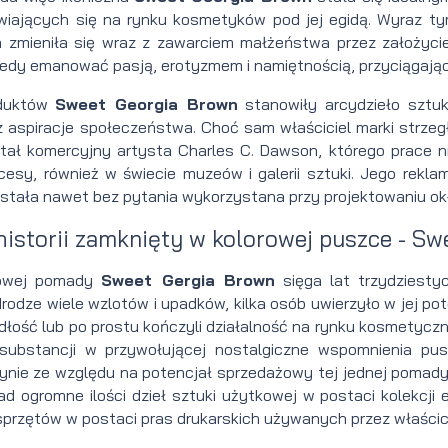
kremowa
pasta
Szczotka
Olejek
Mydło
po
golenia
Szawetka
Pas do
do
ini
awiających się na rynku kosmetyków pod jej egidą. Wyraz ty
a zmieniła się wraz z zawarciem małżeństwa przez założycie
Pomada
do
do
przed
do
goleniu
na
do
ostrzenia
tatuażu
 do
edy emanować pasją, erotyzmem i namiętnością, przyciągając
UWB
włosów
włosów
goleniem
golenia
Ałun
żyletkę
golenia
brzytwy
Krem
oduktów
Sweet Georgia Brown
stanowiły arcydzieło sztuk
do
 aspiracje społeczeństwa. Choć sam właściciel marki strzegł 
do
stał komercyjny artysta Charles C. Dawson, którego prace n
tatuażu
esy, również w świecie muzeów i galerii sztuki. Jego rekla
tała nawet bez pytania wykorzystana przy projektowaniu okła
Balsam do
Krem z
do
istorii zamknięty w kolorowej puszce - Sw
ust dla
filtrem
ltowej pomady
Sweet Gergia Brown
sięga lat trzydziesty
mężczyzn
do
do
drodze wiele wzlotów i upadków, kilka osób uwierzyło w jej pot
Kosmetyki do
tatuażu
adłość lub po prostu kończyli działalność na rynku kosmetycz
substancji w przywołującej nostalgiczne wspomnienia pus
oczyszczani
Olejek
do
dynie ze względu na potencjał sprzedażowy tej jednej pomady
ład ogromne ilości dzieł sztuki użytkowej w postaci kolekcj
Woda
twarzy dla
do
sprzętów w postaci pras drukarskich używanych przez właścic
toaletowa
mężczyzn
tatuażu
ica