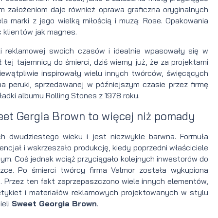
m założeniom daje również oprawa graficzna oryginalnych
la marki z jego wielką miłością i muzą: Rose. Opakowania
 klientów jak magnes.
i reklamowej swoich czasów i idealnie wpasowały się w
tej tajemnicy do śmierci, dziś wiemy już, że za projektami
iewątpliwie inspirowały wielu innych twórców, święcących
ma peruki, sprzedawanej w późniejszym czasie przez firmę
dki albumu Rolling Stones z 1978 roku.
eet Gergia Brown to więcej niż pomady
ch dwudziestego wieku i jest niezwykle barwna. Formuła
encjał i wskrzeszało produkcję, kiedy poprzedni właściciele
nym. Coś jednak wciąż przyciągało kolejnych inwestorów do
zce. Po śmierci twórcy firma Valmor została wykupiona
a
. Przez ten fakt zaprzepaszczono wiele innych elementów,
i etykiet i materiałów reklamowych projektowanych w stylu
ieli
Sweet Georgia Brown
.