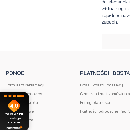
do elegancki
wirtualnego 
zupełnie now
zapach.
POMOC
PŁATNOŚCI I DOST
Formularz reklamacji
Czas i koszty dostawy
Ustawienia cookies
Czas realizacji zamówienia
Formularz zwrotu
Formy płatności
4.9
Kody rabatowe
Płatności odroczone PayP
2819
opinii
z całego
Klub Brodacza
okresu
Mapa strony