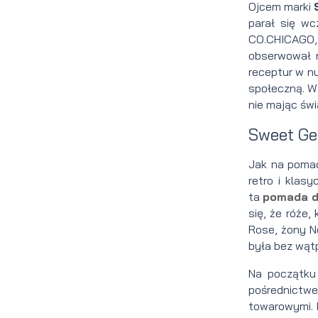
Ojcem marki
brody
do brody
parał się w
CO.CHICAGO, 
na
Suszarka
obserwował r
receptur w n
zimę
do brody
społeczną. W
nie mając świ
Sweet Geo
Jak na pomad
retro i klas
ta
pomada d
się, że róże
Rose, żony Ne
była bez wątp
Na początku
pośrednictw
towarowymi. 