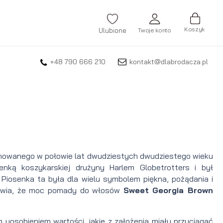
Koszyk
Ulubione
Twoje konto
+48 790 666 210
kontakt@dlabrodacza.pl
ZALOGUJ SIĘ
Nie pamiętasz hasła?
ZAREJESTRUJ SIĘ
owanego w połowie lat dwudziestych dwudziestego wieku
nką koszykarskiej drużyny Harlem Globetrotters i był
ś. Piosenka ta była dla wielu symbolem piękna, pożądania i
prawia, że moc pomady do włosów
Sweet Georgia Brown
 uosobieniem wartości, jakie z założenia miały przyciągać