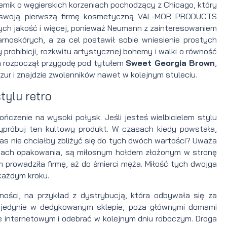
mik o węgierskich korzeniach pochodzący z Chicago, który
ył swoją pierwszą firmę kosmetyczną VAL-MOR PRODUCTS
ych jakość i więcej, ponieważ Neumann z zainteresowaniem
oskórych, a za cel postawił sobie wniesienie prostych
rohibicji, rozkwitu artystycznej bohemy i walki o równość
a
n rozpoczął przygodę pod tytułem
Sweet Georgia Brown
,
yzur i znajdzie zwolenników nawet w kolejnym stuleciu.
tylu retro
ńczenie na wysoki połysk. Jeśli jesteś wielbicielem stylu
wypróbuj ten kultowy produkt. W czasach kiedy powstała,
nas nie chciałby zbliżyć się do tych dwóch wartości? Uważa
łonach opakowania, są miłosnym hołdem złożonym w stronę
m prowadziła firmę, aż do śmierci męża. Miłość tych dwojga
każdym kroku.
ności, na przykład z dystrybucją, która odbywała się za
 jedynie w dedykowanym sklepie, poza głównymi domami
e internetowym i odebrać w kolejnym dniu roboczym. Droga