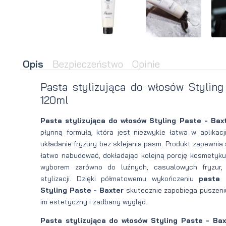
brody
do brody
na
Suszarka
zimę
do brody
Opis
Bezpieczeństwo
Opinie
Pasta stylizująca do włosów Styling
120ml
Pasta stylizująca do włosów Styling Paste - Bax
płynną formułą, która jest niezwykle łatwa w aplikac
układanie fryzury bez sklejania pasm. Produkt zapewnia
łatwo nabudować, dokładając kolejną porcję kosmetyku
wyborem zarówno do luźnych, casualowych fryzur, j
stylizacji. Dzięki półmatowemu wykończeniu
pasta 
Styling Paste - Baxter
skutecznie zapobiega puszeni
im estetyczny i zadbany wygląd.
Pasta stylizująca do włosów Styling Paste - Bax