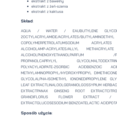
ekstrakt z bawełny
ekstrakt z żeń-szenia
ekstrakt z kaktusa
Skład
:
AQUA / WATER / EAUBUTYLENE GLYCOLSTE
2OCTYLACRYLAMIDE/ACRYLATES/BUTYLAMINO
COPOLYMERPETROLATUMSODIUM ACRYLATES
ALCOHOLAMP-ACRYLATES/ALLYL METHACRYLATE
ALCOHOLPHENOXYETHANOLPARFUM /FRAG
PROPANOLCAPRYLYL GLYCOLMALTODEXTRINLECI
POLYACYLADIPATE-2SORBIC ACIDBENZOIC ACIDG
METHYLAMINOPROPYL/HYDROXYPROPYL DIMETHICON
GLYCOLALPHA-ISOMETHYL IONONEDIPROPYLENE GL
LEAF EXTRACTLINALOOLGERANIOLGOSSYPIUM HERBA
EXTRACTPANAX GINSENG ROOT EXTRACTCITRON
GRANDIFLORUS FLOWER EXTRACT /
EXTRACTGLUCOSESODIUM BENZOATELACTIC ACIDPOT
Sposób użycia
: