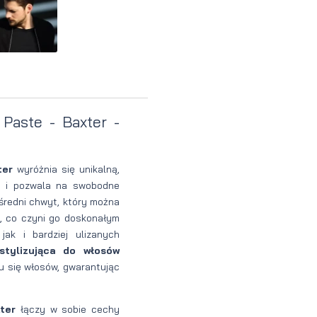
perfumowan
Krem do
Zestaw
Woda
twarzy dla
do
toaletowa
mężczyzn
tatuażu
 Paste - Baxter -
ter
wyróżnia się unikalną,
ji i pozwala na swobodne
 średni chwyt, który można
, co czyni go doskonałym
ak i bardziej ulizanych
stylizująca do włosów
u się włosów, gwarantując
ter
łączy w sobie cechy