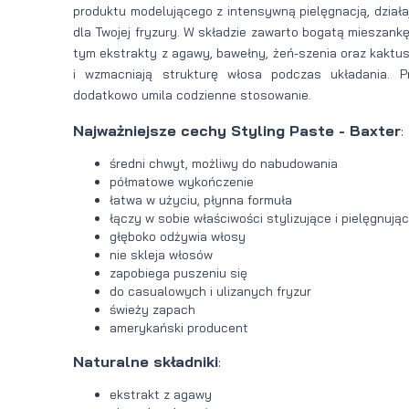
produktu modelującego z intensywną pielęgnacją, dział
dla Twojej fryzury. W składzie zawarto bogatą mieszank
tym ekstrakty z agawy, bawełny, żeń-szenia oraz kaktus
i wzmacniają strukturę włosa podczas układania. P
dodatkowo umila codzienne stosowanie.
Najważniejsze cechy Styling Paste - Baxter
:
średni chwyt, możliwy do nabudowania
półmatowe wykończenie
łatwa w użyciu, płynna formuła
łączy w sobie właściwości stylizujące i pielęgnują
głęboko odżywia włosy
nie skleja włosów
zapobiega puszeniu się
do casualowych i ulizanych fryzur
świeży zapach
amerykański producent
Naturalne składniki
:
ekstrakt z agawy