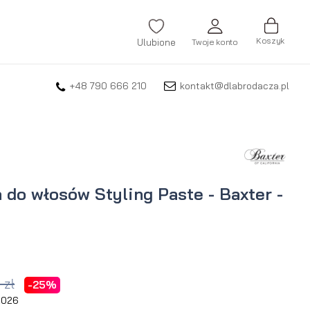
Koszyk
Ulubione
Twoje konto
+48 790 666 210
kontakt@dlabrodacza.pl
ZALOGUJ SIĘ
Nie pamiętasz hasła?
ZAREJESTRUJ SIĘ
a do włosów Styling Paste - Baxter -
 zł
-25%
 2026