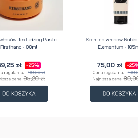
 włosów Texturizing Paste -
Krem do włosów Nubibu
Firsthand - 88ml
Elementum - 185m
9,25 zł
75,00 zł
-25%
-25
119,00 zł
100,0
a regularna:
Cena regularna:
95,20 zł
80,00
niższa cena:
Najniższa cena:
DO KOSZYKA
DO KOSZYKA