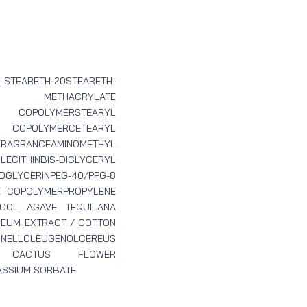
ARETH-20STEARETH-
ETHYL METHACRYLATE
 COPOLYMERSTEARYL
 COPOLYMERCETEARYL
RANCEAMINOMETHYL
THINBIS-DIGLYCERYL
LYCERINPEG-40/PPG-8
E COPOLYMERPROPYLENE
YCOL AGAVE TEQUILANA
CEUM EXTRACT / COTTON
ELLOLEUGENOLCEREUS
 CACTUS FLOWER
ASSIUM SORBATE