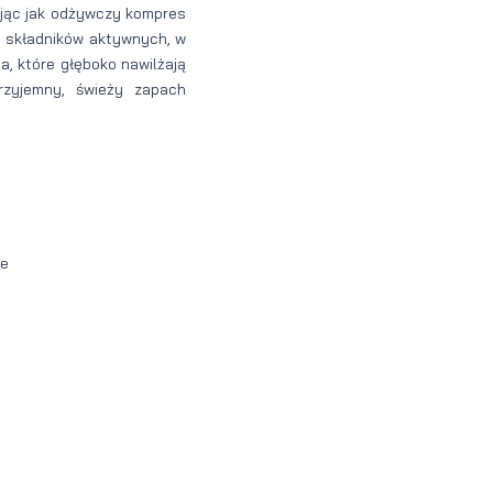
ając jak odżywczy kompres
ę składników aktywnych, w
a, które głęboko nawilżają
rzyjemny, świeży zapach
ce