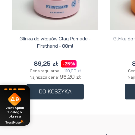
Glinka do włosów Clay Pomade -
Glinka do
Firsthand - 88ml
89,25 zł
8
-25%
119,00 zł
Cena regularna:
Cen
95,20 zł
Najniższa cena:
Naj
DO KOSZYKA
4.9
2821
opinii
z całego
okresu