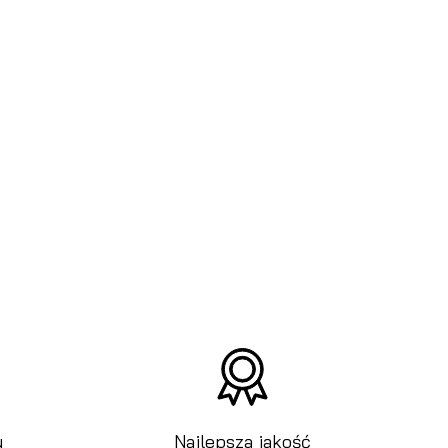
u
Najlepsza jakość