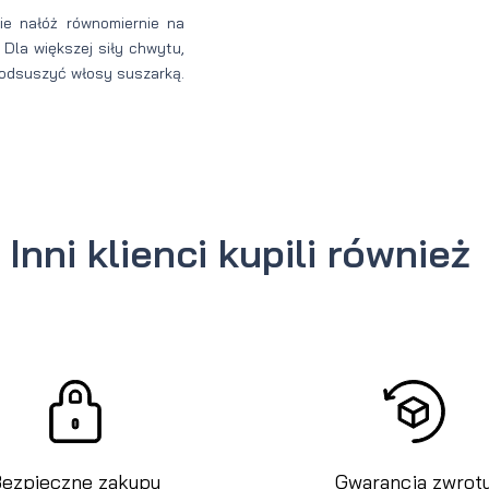
nie nałóż równomiernie na
 Dla większej siły chwytu,
 podsuszyć włosy suszarką.
Inni klienci kupili również
ezpieczne zakupy
Gwarancja zwrot