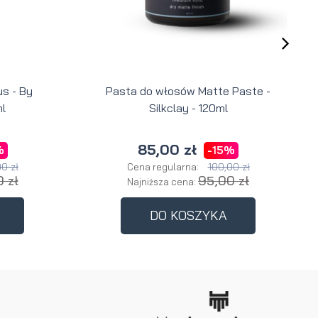
s - By
Pasta do włosów Matte Paste -
l
Silkclay - 120ml
85,00 zł
%
-15%
0 zł
100,00 zł
Cena regularna:
 zł
95,00 zł
Najniższa cena:
DO KOSZYKA