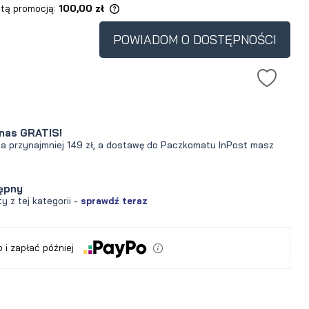
 tą promocją:
100,00 zł
POWIADOM O DOSTĘPNOŚCI
dukt jest sprzedawany
 30 dni, wyświetlana jest
 cena od momentu, kiedy
jawił się w sprzedaży.
nas GRATIS!
za przynajmniej 149 zł, a dostawę do Paczkomatu InPost masz
ępny
y z tej kategorii -
sprawdź teraz
a
 i zapłać później