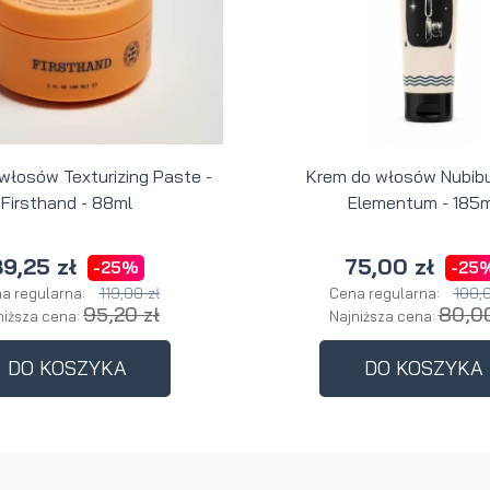
 włosów Texturizing Paste -
Krem do włosów Nubibu
Firsthand - 88ml
Elementum - 185m
9,25 zł
75,00 zł
-25%
-25
119,00 zł
100,0
a regularna:
Cena regularna:
95,20 zł
80,00
niższa cena:
Najniższa cena:
DO KOSZYKA
DO KOSZYKA