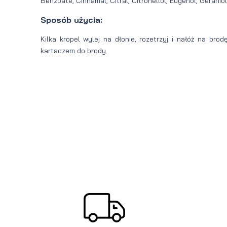
Benzoate, Cinnamal, Citral, Citronellol, Eugenol, Geraniol
Sposób użycia:
Kilka kropel wylej na dłonie, rozetrzyj i nałóż na bro
kartaczem do brody.