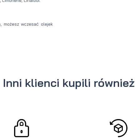
, Limonene, Linalool.
dę, możesz wczesać olejek
Inni klienci kupili również