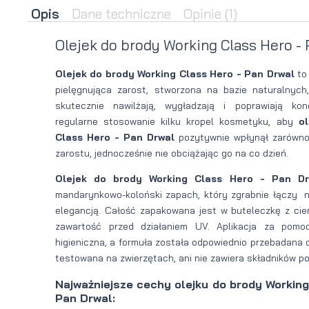
Opis
Dane techniczne
Opinie
(1)
brody
do brody
Olejek do brody Working Class Hero - 
na
Suszarka
Olejek do brody Working Class Hero - Pan Drwal
to
zimę
do brody
pielęgnująca zarost, stworzona na bazie naturalnych,
skutecznie nawilżają, wygładzają i poprawiają ko
regularne stosowanie kilku kropel kosmetyku, aby
o
Class Hero - Pan Drwal
pozytywnie wpłynął zarówno
zarostu, jednocześnie nie obciążając go na co dzień.
Olejek do brody Working Class Hero - Pan Dr
mandarynkowo-koloński zapach, który zgrabnie łączy 
elegancją. Całość zapakowana jest w buteleczkę z cie
zawartość przed działaniem UV. Aplikacja za pomo
higieniczna, a formuła została odpowiednio przebadana d
testowana na zwierzętach, ani nie zawiera składników p
Najważniejsze cechy olejku do brody Working
Pan Drwal: