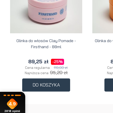
Glinka do włosów Clay Pomade -
Glinka do
Firsthand - 88ml
89,25 zł
8
-25%
119,00 zł
Cena regularna:
Cen
95,20 zł
Najniższa cena:
Naj
DO KOSZYKA
4.9
2818
opinii