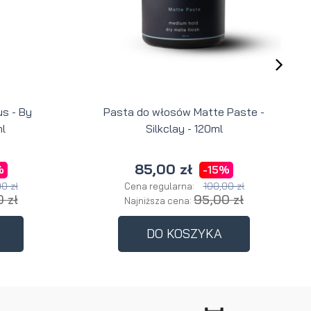
s - By
Pasta do włosów Matte Paste -
l
Silkclay - 120ml
85,00 zł
%
-15%
0 zł
100,00 zł
Cena regularna:
 zł
95,00 zł
Najniższa cena:
DO KOSZYKA