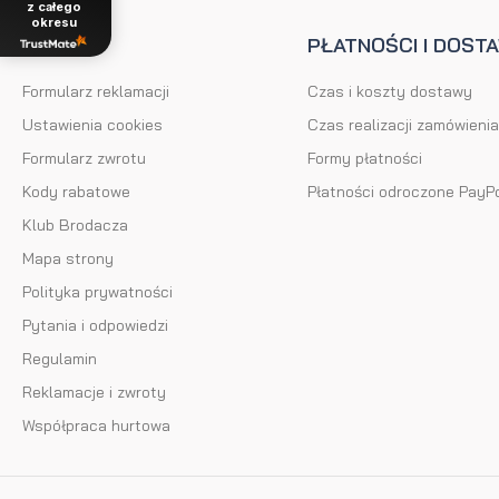
z całego
okresu
POMOC
PŁATNOŚCI I DOST
Formularz reklamacji
Czas i koszty dostawy
Ustawienia cookies
Czas realizacji zamówienia
Formularz zwrotu
Formy płatności
Kody rabatowe
Płatności odroczone PayP
Klub Brodacza
Mapa strony
Polityka prywatności
Pytania i odpowiedzi
Regulamin
Reklamacje i zwroty
Współpraca hurtowa