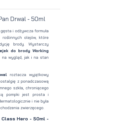
perfumowan
Krem do
Zestaw
Pan Drwal - 50ml
Woda
twarzy dla
do
toaletowa
mężczyzn
tatuażu
 gęsta i odżywcza formuła
 roślinnych olejów, które
ndycję brody. Wystarczy
lejek do brody Working
 na wygląd, jak i na stan
wal
roztacza wyjątkowy
nostalgię z ponadczasową
mnego szkła, chroniącego
cą pompki jest prosta i
ermatologicznie i nie była
ochodzenia zwierzęcego.
 Class Hero - 50ml -