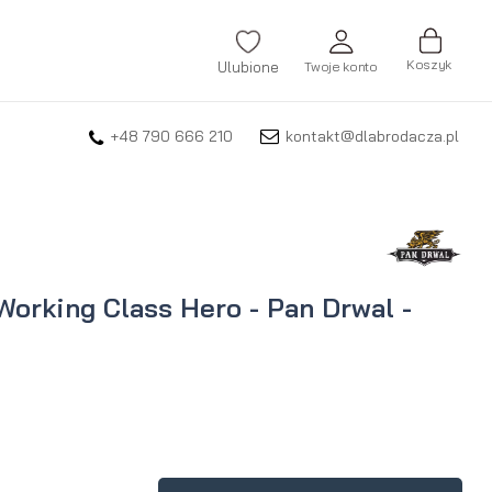
Koszyk
Ulubione
Twoje konto
+48 790 666 210
kontakt@dlabrodacza.pl
ZALOGUJ SIĘ
Nie pamiętasz hasła?
ZAREJESTRUJ SIĘ
Working Class Hero - Pan Drwal -