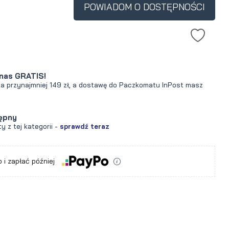
POWIADOM O DOSTĘPNOŚCI
nas GRATIS!
za przynajmniej 149 zł, a dostawę do Paczkomatu InPost masz
ępny
y z tej kategorii -
sprawdź teraz
 i zapłać później
a