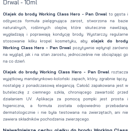
Drwal - 10ml
Olejek do brody Working Class Hero - Pan Drwal
to gęsta i
odżywcza formuła pielęgnująca zarost, stworzona na bazie
naturalnych, roślinnych olejów, które skutecznie nawilżają,
wygładzają i poprawiają kondycję brody. Wystarczy regularne
stosowanie kilku kropel kosmetyku, aby
olejek do brody
Working Class Hero - Pan Drwal
pozytywnie wpłynął zarówno
na wygląd, jak i na stan zarostu, jednocześnie nie obciążając go
na co dzień.
Olejek do brody Working Class Hero - Pan Drwal
roztacza
wyjątkowy mandarynkowo-koloński zapach, który zgrabnie łączy
nostalgię z ponadczasową elegancją. Całość zapakowana jest w
buteleczkę z ciemnego szkła, chroniącego zawartość przed
działaniem UV. Aplikacja za pomocą pompki jest prosta i
higieniczna, a formuła została odpowiednio przebadana
dermatologicznie i nie była testowana na zwierzętach, ani nie
zawiera składników pochodzenia zwierzęcego.
Najważniejsze cechy olejku do brody Working Class