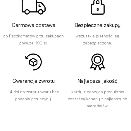
Darmowa dostawa
Bezpieczne zakupy
do Paczkomatów przy zakupach
wszystkie płatności są
powyżej 199 zł.
zabezpieczone.
Gwarancja zwrotu
Najlepsza jakość
14 dni na zwrot towaru bez
każdy z naszych produktów
podania przyczyny.
został wykonany z najlepszych
materiałów.