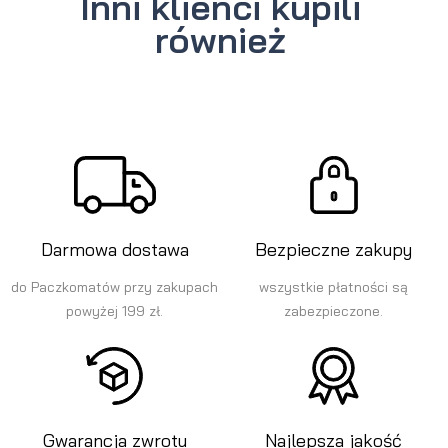
Inni klienci kupili
również
Darmowa dostawa
Bezpieczne zakupy
do Paczkomatów przy zakupach
wszystkie płatności są
powyżej 199 zł.
zabezpieczone.
Gwarancja zwrotu
Najlepsza jakość