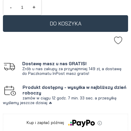
krócej niż 30 dni, wyświetlana jest
-
+
najniższa cena od momentu, kiedy
produkt pojawił się w sprzedaży.
DO KOSZYKA
Dostawę masz u nas GRATIS!
Zrób u nas zakupy za przynajmniej 149 zł, a dostawę
do Paczkomatu InPost masz gratis!
Produkt dostępny - wysyłka w najbliższy dzień
roboczy
zamów w ciągu
12 godz.
7 min.
33 sec.
a przesyłkę
wyślemy jeszcze dzisiaj 🔥
Kup i zapłać później