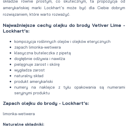
składzie równie prostym, co skutecznym, ta propozycja od
amerykańskiej marki Lockhart’s może być dla Ciebie dobrym
rozwiązaniem, które warto rozważyć.
Najważniejsze cechy olejku do brody Vetiver Lime -
Lockhart’s:
kompozycja roślinnych olejów i olejków eterycznych
zapach limonka-wetiwera
klasyczna buteleczka z pipetą
dogłębnie odżywia i nawilża
pielęgnuje zarost i skórę
wygładza zarost
naturalny skład
produkt amerykański
numery na naklejce z tyłu opakowania są numerami
seryjnymi produktu
Zapach olejku do brody - Lockhart’s:
limonka-wetiwera
Naturalne składniki: