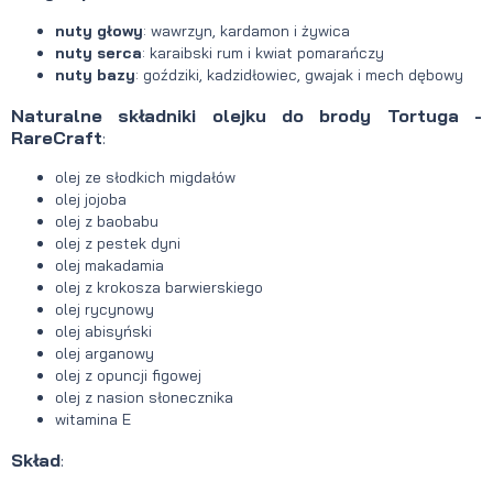
nuty głowy
: wawrzyn, kardamon i żywica
nuty serca
: karaibski rum i kwiat pomarańczy
nuty bazy
: goździki, kadzidłowiec, gwajak i mech dębowy
Naturalne składniki olejku do brody Tortuga -
RareCraft
:
olej ze słodkich migdałów
olej jojoba
olej z baobabu
olej z pestek dyni
olej makadamia
olej z krokosza barwierskiego
olej rycynowy
olej abisyński
olej arganowy
olej z opuncji figowej
olej z nasion słonecznika
witamina E
Skład
: