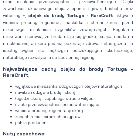
silne działanie przeciwzapalne i przeciwutleniające. Dzięki
zawartości luksusowego oleju z opuncji figowej, baobabu oraz
witaminy E,
olejek do brody Tortuga - RareCraft
aktywnie
wspiera procesy regeneracji naskórka i chroni zarost przed
szkodliwym działaniem czynników zewnętrznych. Regularne
stosowanie sprawia, że broda staje się gładka, lśniąca i podatna
na układanie, a skóra pod nią pozostaje zdrowa i elastyczna. To
idealny wybór dla mężczyzn poszukujących skutecznego,
naturalnego rozwiązania do codziennej higieny.
Najważniejsze cechy olejku do brody Tortuga -
RareCraft
:
wyjątkowa mieszanka odżywczych olejów naturalnych
nawilża i odżywia brodę i skórę
łagodzi skórę i zapobiega utracie wilgoci
działa przeciwzapalnie i przeciwutleniająco
wspiera procesy regeneracji skóry
zapach rumu i pirackich przypraw
polski producent
Nuty zapachowe
: