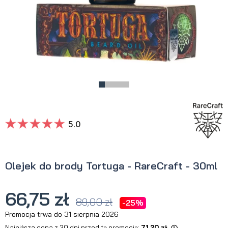
5.0
Olejek do brody Tortuga - RareCraft - 30ml
66,75 zł
89,00 zł
-25%
Promocja trwa do 31 sierpnia 2026
Najniższa cena z 30 dni przed tą promocją:
71,20 zł