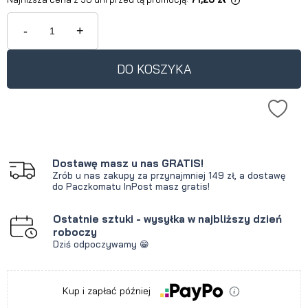
Jeżeli produkt jest sprzedawany
krócej niż 30 dni, wyświetlana jest
-
+
najniższa cena od momentu, kiedy
produkt pojawił się w sprzedaży.
DO KOSZYKA
Dostawę masz u nas GRATIS!
Zrób u nas zakupy za przynajmniej 149 zł, a dostawę
do Paczkomatu InPost masz gratis!
Ostatnie sztuki - wysyłka w najbliższy dzień
roboczy
Dziś odpoczywamy 😁
Kup i zapłać później