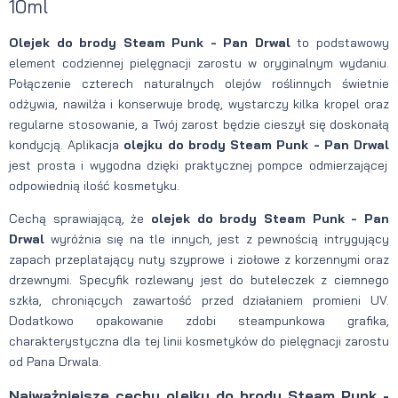
10ml
Olejek do brody Steam Punk - Pan Drwal
to podstawowy
element codziennej pielęgnacji zarostu w oryginalnym wydaniu.
Połączenie czterech naturalnych olejów roślinnych świetnie
odżywia, nawilża i konserwuje brodę, wystarczy kilka kropel oraz
regularne stosowanie, a Twój zarost będzie cieszył się doskonałą
kondycją. Aplikacja
olejku do brody Steam Punk - Pan Drwal
jest prosta i wygodna dzięki praktycznej pompce odmierzającej
odpowiednią ilość kosmetyku.
Cechą sprawiającą, że
olejek do brody Steam Punk - Pan
Drwal
wyróżnia się na tle innych, jest z pewnością intrygujący
zapach przeplatający nuty szyprowe i ziołowe z korzennymi oraz
drzewnymi. Specyfik rozlewany jest do buteleczek z ciemnego
szkła, chroniących zawartość przed działaniem promieni UV.
Dodatkowo opakowanie zdobi steampunkowa grafika,
charakterystyczna dla tej linii kosmetyków do pielęgnacji zarostu
od Pana Drwala.
Najważniejsze cechy olejku do brody Steam Punk -