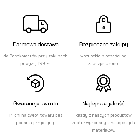
Darmowa dostawa
Bezpieczne zakupy
do Paczkomatów przy zakupach
wszystkie płatności są
powyżej 199 zł.
zabezpieczone.
Gwarancja zwrotu
Najlepsza jakość
14 dni na zwrot towaru bez
każdy z naszych produktów
podania przyczyny.
został wykonany z najlepszych
materiałów.