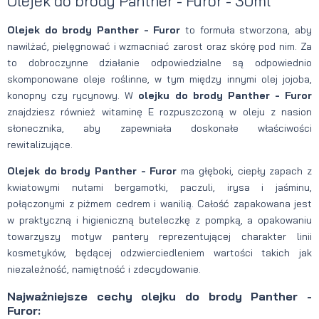
Olejek do brody Panther - Furor - 30ml
Olejek do brody Panther - Furor
to formuła stworzona, aby
nawilżać, pielęgnować i wzmacniać zarost oraz skórę pod nim. Za
to dobroczynne działanie odpowiedzialne są odpowiednio
skomponowane oleje roślinne, w tym między innymi olej jojoba,
konopny czy rycynowy. W
olejku do brody Panther - Furor
znajdziesz również witaminę E rozpuszczoną w oleju z nasion
słonecznika, aby zapewniała doskonałe właściwości
rewitalizujące.
Olejek do brody Panther - Furor
ma głęboki, ciepły zapach z
kwiatowymi nutami bergamotki, paczuli, irysa i jaśminu,
połączonymi z piżmem cedrem i wanilią. Całość zapakowana jest
w praktyczną i higieniczną buteleczkę z pompką, a opakowaniu
towarzyszy motyw pantery reprezentującej charakter linii
kosmetyków, będącej odzwierciedleniem wartości takich jak
niezależność, namiętność i zdecydowanie.
Najważniejsze cechy olejku do brody Panther -
Furor: