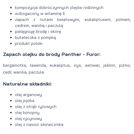
kompozycja dobroczynnych olejów roślinnych
wzbogacony w witaminę E
zapach z nutami kwiatowymi, eukaliptusem, piżmem,
cedrem, wanilią i paczulą
pielęgnuję brodę i skórę
buteleczka z pompką
produkt polski
Zapach olejku do brody Panther - Furor:
bergamotka, lawenda, eukaliptus, irys, wetiwer, jaśmin, piżmo,
cedr, wanilia, paczula
Naturalne składniki:
olej arganowy
olej jojoba
olej z otrąb ryżowych
olej konopny
olej rycynowy
olej z nasion słonecznika