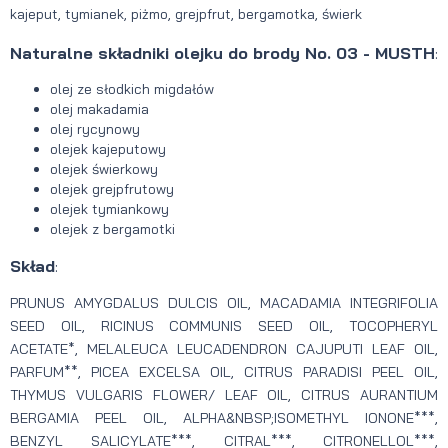
kajeput, tymianek, piżmo, grejpfrut, bergamotka, świerk
Naturalne składniki olejku do brody No. 03 - MUSTH
:
olej ze słodkich migdałów
olej makadamia
olej rycynowy
olejek kajeputowy
olejek świerkowy
olejek grejpfrutowy
olejek tymiankowy
olejek z bergamotki
Skład
:
PRUNUS AMYGDALUS DULCIS OIL, MACADAMIA INTEGRIFOLIA
SEED OIL, RICINUS COMMUNIS SEED OIL, TOCOPHERYL
ACETATE*, MELALEUCA LEUCADENDRON CAJUPUTI LEAF OIL,
PARFUM**, PICEA EXCELSA OIL, CITRUS PARADISI PEEL OIL,
THYMUS VULGARIS FLOWER/ LEAF OIL, CITRUS AURANTIUM
BERGAMIA PEEL OIL, ALPHA&NBSP;ISOMETHYL IONONE***,
BENZYL SALICYLATE***, CITRAL***, CITRONELLOL***,