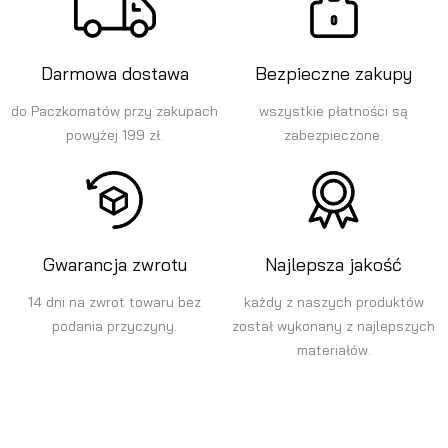
Darmowa dostawa
Bezpieczne zakupy
do Paczkomatów przy zakupach
wszystkie płatności są
powyżej 199 zł.
zabezpieczone.
Gwarancja zwrotu
Najlepsza jakość
14 dni na zwrot towaru bez
każdy z naszych produktów
podania przyczyny.
został wykonany z najlepszych
materiałów.