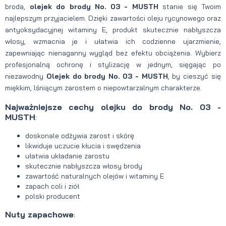
broda,
olejek do brody No. 03 - MUSTH
stanie się Twoim
najlepszym przyjacielem. Dzięki zawartości oleju rycynowego oraz
antyoksydacyjnej witaminy E, produkt skutecznie nabłyszcza
włosy, wzmacnia je i ułatwia ich codzienne ujarzmienie,
zapewniając nienaganny wygląd bez efektu obciążenia. Wybierz
profesjonalną ochronę i stylizację w jednym, sięgając po
niezawodny
Olejek do brody No. 03 - MUSTH
, by cieszyć się
miękkim, lśniącym zarostem o niepowtarzalnym charakterze.
Najważniejsze cechy olejku do brody No. 03 -
MUSTH
:
doskonale odżywia zarost i skórę
likwiduje uczucie kłucia i swędzenia
ułatwia układanie zarostu
skutecznie nabłyszcza włosy brody
zawartość naturalnych olejów i witaminy E
zapach coli i ziół
polski producent
Nuty zapachowe
: