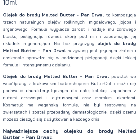
10ml
Olejek do brody Melted Butter - Pan Drwal
to kompozycja
trzech naturalnych olejów roślinnych: migdałowego, jojoba i
arganowego. Formuła wygładza zarost i nadaje mu zdrowego
blasku, pielęgnując również skórę pod nim i zapewniając jej
składniki regenerujące. Nie bez przyczyny
olejek do brody
Melted Butter - Pan Drwal
nazywany jest płynnym złotem i
doskonale sprawdza się w codziennej pielęgnacji, dzięki lekkiej
formule i intensywnemu działaniu.
Olejek do brody Melted Butter - Pan Drwal
powstał we
współpracy z krakowskim barbershoperm ButterCut i może się
pochwalić charakterystycznym dla całej kolekcji zapachem z
nutami drzewnymi i cytrusowymi oraz morskimi akordami.
Kosmetyk ma wegańską formułę, nie był testowany na
zwierzętach i został przebadany dermatologicznie, dzięki czemu
możesz cieszyć się z użytkowania każdego dnia.
Najważniejsze cechy olejeku do brody Melted
Butter - Pan Drwal: