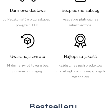
Darmowa dostawa
Bezpieczne zakupy
do Paczkomatów przy zakupach
wszystkie płatności są
powyżej 199 zł.
zabezpieczone.
Gwarancja zwrotu
Najlepsza jakość
14 dni na zwrot towaru bez
każdy z naszych produktów
podania przyczyny.
został wykonany z najlepszych
materiałów.
Bestsellery