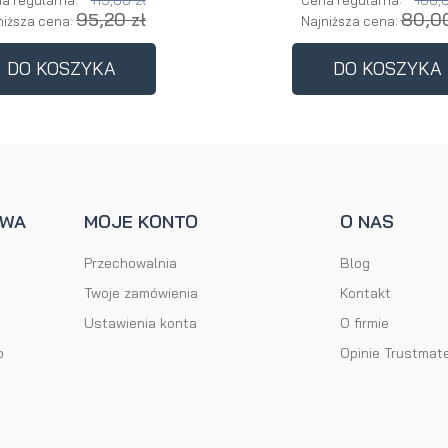
119,00 zł
100,0
a regularna:
Cena regularna:
95,20 zł
80,00
niższa cena:
Najniższa cena:
DO KOSZYKA
DO KOSZYKA
AWA
MOJE KONTO
O NAS
Przechowalnia
Blog
Twoje zamówienia
Kontakt
Ustawienia konta
O firmie
o
Opinie Trustmat