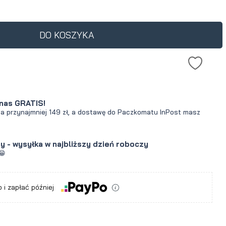
ukt jest sprzedawany
0 dni, wyświetlana jest
cena od momentu, kiedy
DO KOSZYKA
awił się w sprzedaży.
nas GRATIS!
za przynajmniej 149 zł, a dostawę do Paczkomatu InPost masz
y - wysyłka w najbliższy dzień roboczy
😁
a
 i zapłać później