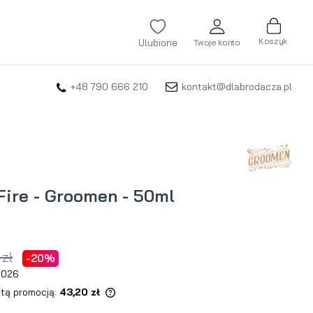
Koszyk
Ulubione
Twoje konto
+48 790 666 210
kontakt@dlabrodacza.pl
ZALOGUJ SIĘ
Nie pamiętasz hasła?
ZAREJESTRUJ SIĘ
Fire - Groomen - 50ml
 zł
-20%
 2026
 tą promocją:
43,20 zł