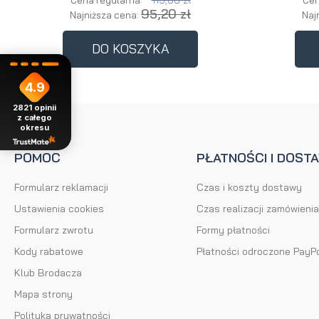
119,00 zł
Cena regularna:
Cen
95,20 zł
Najniższa cena:
Naj
DO KOSZYKA
4.9
2821
opinii
z całego
okresu
POMOC
PŁATNOŚCI I DOST
Formularz reklamacji
Czas i koszty dostawy
Ustawienia cookies
Czas realizacji zamówienia
Formularz zwrotu
Formy płatności
Kody rabatowe
Płatności odroczone PayP
Klub Brodacza
Mapa strony
Polityka prywatności