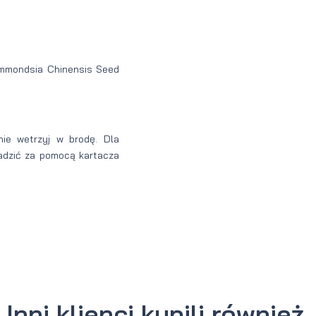
Simmondsia Chinensis Seed
nie wetrzyj w brodę. Dla
adzić za pomocą kartacza
Inni klienci kupili również