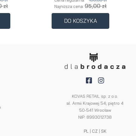
0 zł
100,00 zł
Cena regularna:
 zł
95,00 zł
Najniższa cena:
DO KOSZYKA
KOVAS RETAIL sp. z o.o.
al. Armii Krajowej 54, piętro 4
e
50-541 Wrocław
NIP: 8993012738
PL
|
CZ
|
SK