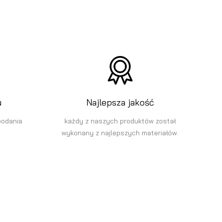
u
Najlepsza jakość
podania
każdy z naszych produktów został
wykonany z najlepszych materiałów.