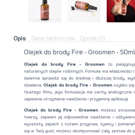
brody
do brody
na
Suszarka
zimę
do brody
Opis
Dane techniczne
Opinie
(3)
Olejek do brody Fire - Groomen - 50ml
Olejek do brody Fire - Groomen
to pielęgnuj
naturalnych olejów roślinnych. Formuła ma właściwości 
świetnie sprawdzi się do średniej i dłuższej brody, 
działania.
Olejek do brody Fire - Groomen
szybko się 
tłustego filmu, jego formulacja ma cechy analogiczne
zapewnia utrzymanie nawilżenia i przyjemną aplikację.
Olejek do brody Fire - Groomen
możesz stosować
twarzy, zapewni jej odpowiednie nawilżenie i odżywie
wyrazisty zapach z nutami przypraw, żywicy i pomarań
się w Twój gust, możesz skomponować cały zestaw do pie