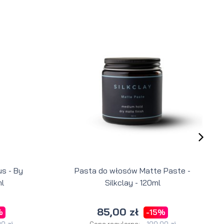
s - By
Pasta do włosów Matte Paste -
l
Silkclay - 120ml
85,00 zł
%
-15%