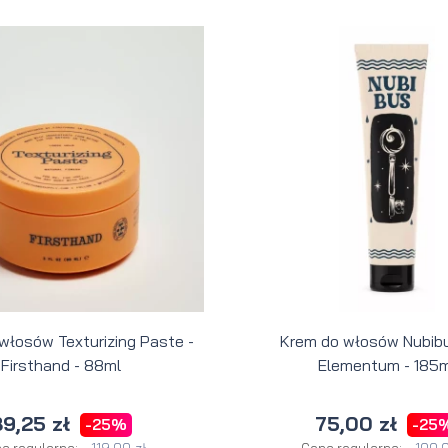
 włosów Texturizing Paste -
Krem do włosów Nubibu
Firsthand - 88ml
Elementum - 185m
9,25 zł
75,00 zł
-25%
-25