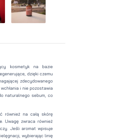
Perfumy
Krem do
Zestaw
Woda
twarzy dla
do
perfumowan
mężczyzn
tatuażu
ący kosmetyk na bazie
regenerujące, dzięki czemu
wymagającej zdecydowanego
wchłania i nie pozostawia
 do naturalnego sebum, co
 również na całą skórę
nie. Uwagę zwraca również
czy. Jeśli aromat wpisuje
lęgnacji, wybierając linię