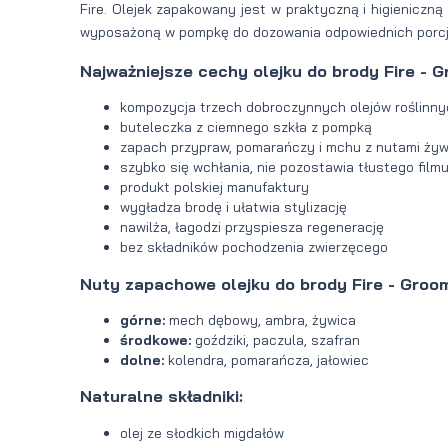
Fire. Olejek zapakowany jest w praktyczną i higieniczną
wyposażoną w pompkę do dozowania odpowiednich porcj
Najważniejsze cechy olejku do brody Fire - 
kompozycja trzech dobroczynnych olejów roślinn
buteleczka z ciemnego szkła z pompką
zapach przypraw, pomarańczy i mchu z nutami ży
szybko się wchłania, nie pozostawia tłustego film
produkt polskiej manufaktury
wygładza brodę i ułatwia stylizację
nawilża, łagodzi przyspiesza regenerację
bez składników pochodzenia zwierzęcego
Nuty zapachowe olejku do brody Fire - Groo
górne:
mech dębowy, ambra, żywica
środkowe:
goździki, paczula, szafran
dolne:
kolendra, pomarańcza, jałowiec
Naturalne składniki:
olej ze słodkich migdałów