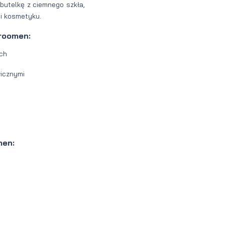
 butelkę z ciemnego szkła,
i kosmetyku.
Groomen:
ych
wicznymi
u
men: