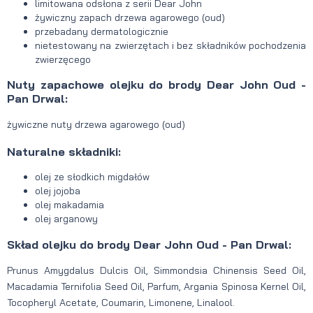
limitowana odsłona z serii Dear John
żywiczny zapach drzewa agarowego (oud)
przebadany dermatologicznie
nietestowany na zwierzętach i bez składników pochodzenia
zwierzęcego
Nuty zapachowe olejku do brody Dear John Oud -
Pan Drwal:
żywiczne nuty drzewa agarowego (oud)
Naturalne składniki:
olej ze słodkich migdałów
olej jojoba
olej makadamia
olej arganowy
Skład olejku do brody Dear John Oud - Pan Drwal:
Prunus Amygdalus Dulcis Oil, Simmondsia Chinensis Seed Oil,
Macadamia Ternifolia Seed Oil, Parfum, Argania Spinosa Kernel Oil,
Tocopheryl Acetate, Coumarin, Limonene, Linalool.