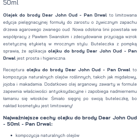
50ml
Olejek do brody Dear John Oud - Pan Drwal
to limitowana
edycja pielęgnacyjnej formuły do zarostu o żywicznym zapachu
drzewa agarowego zwanego oud. Nowa odsłona linii powstała we
współpracy z Pawłem Swanskim i zdecydowanie przyciąga wzrok
estetyczną etykietą w mrocznym stylu. Buteleczka z pompką
sprawia, że aplikacja
olejku do brody Dear John Oud - Pan
Drwal
jest prosta i higieniczna.
Receptura
olejku do brody Dear John Oud - Pan Drwal
to
kompozycja naturalnych olejów roślinnych, takich jak migdałowy,
jojoba i makadamia. Dodatkowo olej arganowy zawarty w formule
zapewnia właściwości antyoksydacyjne i zapobiega nadmiernemu
łamaniu się włosków. Śmiało sięgnij po swoją buteleczkę, bo
nakład kosmetyku jest limitowany!
Najważniejsze cechy olejku do brody Dear John Oud
- 50ml - Pan Drwal:
kompozycja naturalnych olejów