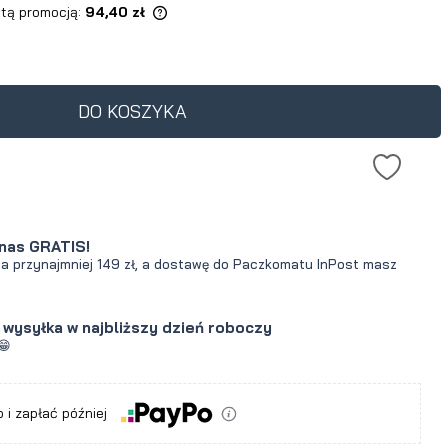
 tą promocją:
94,40 zł
dukt jest sprzedawany
30 dni, wyświetlana jest
cena od momentu, kiedy
DO KOSZYKA
awił się w sprzedaży.
nas GRATIS!
za przynajmniej 149 zł, a dostawę do Paczkomatu InPost masz
- wysyłka w najbliższy dzień roboczy
😁
a
 i zapłać później