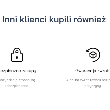
Inni klienci kupili również
ezpieczne zakupy
Gwarancja zwrot
wszystkie płatności są
14 dni na zwrot towaru bez 
zabezpieczone.
przyczyny.