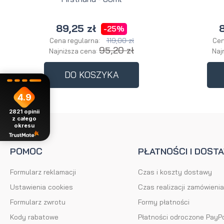
89,25 zł
8
-25%
119,00 zł
Cena regularna:
Cen
95,20 zł
Najniższa cena:
Naj
DO KOSZYKA
4.9
2821
opinii
z całego
okresu
POMOC
PŁATNOŚCI I DOST
Formularz reklamacji
Czas i koszty dostawy
Ustawienia cookies
Czas realizacji zamówienia
Formularz zwrotu
Formy płatności
Kody rabatowe
Płatności odroczone PayP