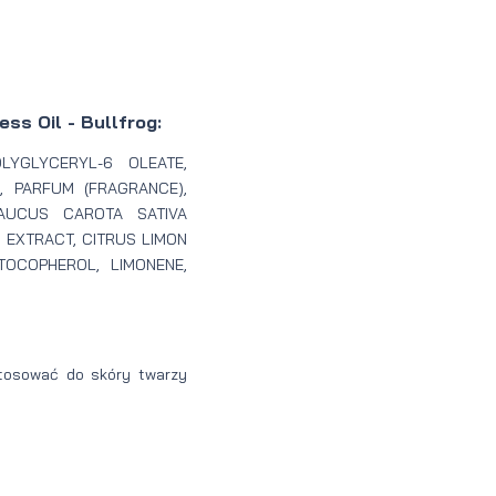
ss Oil - Bullfrog:
LYGLYCERYL-6 OLEATE,
, PARFUM (FRAGRANCE),
AUCUS CAROTA SATIVA
 EXTRACT, CITRUS LIMON
TOCOPHEROL, LIMONENE,
stosować do skóry twarzy