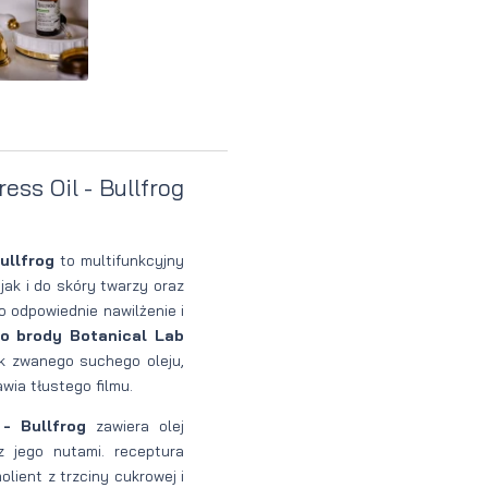
Perfumy
Krem do
Zestaw
Woda
twarzy dla
do
perfumowan
mężczyzn
tatuażu
ess Oil - Bullfrog
ullfrog
to multifunkcyjny
ak i do skóry twarzy oraz
o odpowiednie nawilżenie i
do brody Botanical Lab
k zwanego suchego oleju,
awia tłustego filmu.
 - Bullfrog
zawiera olej
 jego nutami. receptura
lient z trzciny cukrowej i