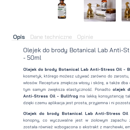
brody
do brody
na
Suszarka
zimę
do brody
Opis
Dane techniczne
Opinie
Olejek do brody Botanical Lab Anti-Str
- 50ml
Olejek do brody Botanical Lab Anti-Stress Oil - B
kosmetyk, którego możesz używać zarówno do zarostu, j
włosów. Receptura zmiękcza włosy i skórę, a także dba 
tym samym zwiększa elastyczność. Ponadto
olejek 
Anti-Stress Oil - Bullfrog
ma lekką konsystencję ta
dzięki czemu aplikacja jest prosta, przyjemna i ni pozost
Olejek do brody Botanical Lab Anti-Stress Oil
konopny, co wyczuwalne jest w ziołowym zapachu z
została również wzbogacona o ekstrakt z marchewki, emo