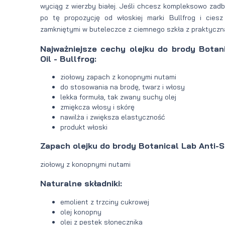
wyciąg z wierzby białej. Jeśli chcesz kompleksowo zadba
po tę propozycję od włoskiej marki Bullfrog i ciesz 
zamkniętymi w buteleczce z ciemnego szkła z praktyczną 
Najważniejsze cechy olejku do brody Botan
Oil - Bullfrog:
ziołowy zapach z konopnymi nutami
do stosowania na brodę, twarz i włosy
lekka formuła, tak zwany suchy olej
zmiękcza włosy i skórę
nawilża i zwiększa elastyczność
produkt włoski
Zapach olejku do brody Botanical Lab Anti-St
ziołowy z konopnymi nutami
Naturalne składniki:
emolient z trzciny cukrowej
olej konopny
olej z pestek słonecznika