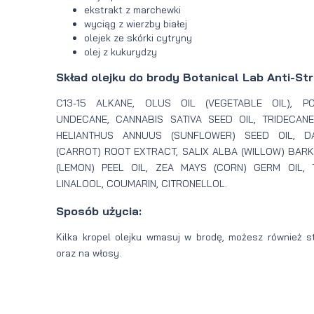
ekstrakt z marchewki
wyciąg z wierzby białej
olejek ze skórki cytryny
olej z kukurydzy
Skład olejku do brody Botanical Lab Anti-Stre
C13-15 ALKANE, OLUS OIL (VEGETABLE OIL), PO
UNDECANE, CANNABIS SATIVA SEED OIL, TRIDECANE
HELIANTHUS ANNUUS (SUNFLOWER) SEED OIL, D
(CARROT) ROOT EXTRACT, SALIX ALBA (WILLOW) BARK
(LEMON) PEEL OIL, ZEA MAYS (CORN) GERM OIL, 
LINALOOL, COUMARIN, CITRONELLOL.
Sposób użycia:
Kilka kropel olejku wmasuj w brodę, możesz również 
oraz na włosy.