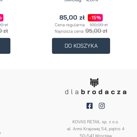
85,00 zł
%
-15%
0 zł
100,00 zł
Cena regularna:
 zł
95,00 zł
Najniższa cena:
DO KOSZYKA
KOVAS RETAIL sp. z o.o.
al. Armii Krajowej 54, piętro 4
e
50-541 Wrocław