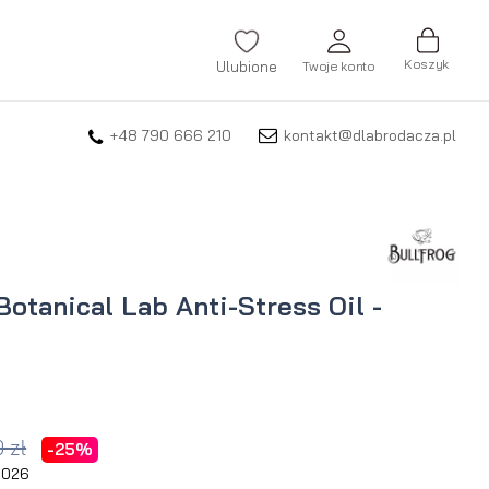
Koszyk
Ulubione
Twoje konto
+48 790 666 210
kontakt@dlabrodacza.pl
ZALOGUJ SIĘ
Nie pamiętasz hasła?
ZAREJESTRUJ SIĘ
Botanical Lab Anti-Stress Oil -
 zł
-25%
 2026