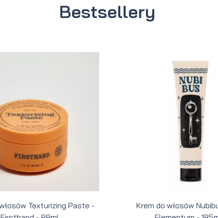
Bestsellery
 włosów Texturizing Paste -
Krem do włosów Nubibu
Firsthand - 88ml
Elementum - 185m