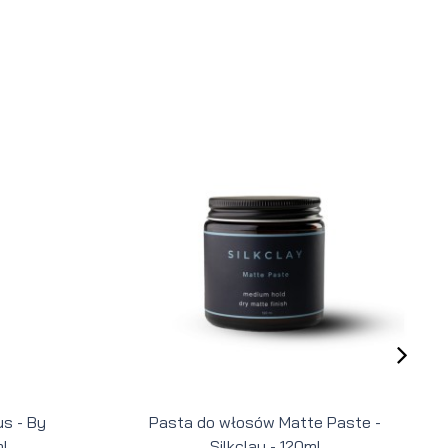
s - By
Pasta do włosów Matte Paste -
l
Silkclay - 120ml