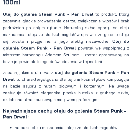
100ml
Olej do golenia Steam Punk - Pan Drwal
to produkt, który
zapewnia gładkie prowadzenie ostrza, zmiękczenie włosów i brak
podrażnień po całym rytuale. Naturalny skład oparty na oleju
makadamia i oleju ze słodkich migdałów sprawia, że golenie staje
się proste i przyjemne, a jego efekty niezawodne.
Olej do
golenia Steam Punk - Pan Drwal
powstał we współpracy z
mistrzem barberingu Adamem Szulcem i został opracowany na
bazie jego wieloletniego doświadczenia w tej materii.
Zapach, jakim otula twarz
olej do golenia Steam Punk - Pan
Drwal
to charakterystyczna dla tej linii kosmetyków kompozycja
na bazie szypru z nutami ziołowymi i korzennymi. Na uwagę
zasługuje również elegancka płaska butelka z grubego szkła,
ozdobiona steampunkowym motywem graficznym.
Najważniejsze cechy oleju do golenia Steam Punk -
Pan Drwal:
na bazie oleju makadamia i oleju ze słodkich migdałów