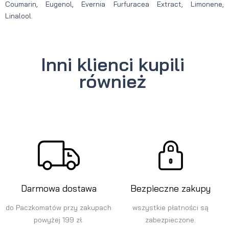
Coumarin, Eugenol, Evernia Furfuracea Extract, Limonene,
Linalool.
Inni klienci kupili
również
Darmowa dostawa
Bezpieczne zakupy
do Paczkomatów przy zakupach
wszystkie płatności są
powyżej 199 zł.
zabezpieczone.