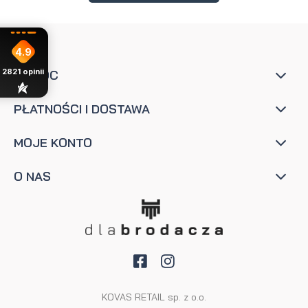
4.9
2821
opinii
POMOC
PŁATNOŚCI I DOSTAWA
MOJE KONTO
O NAS
KOVAS RETAIL sp. z o.o.