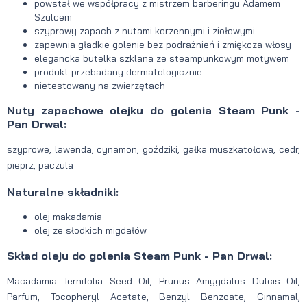
powstał we współpracy z mistrzem barberingu Adamem
Szulcem
szyprowy zapach z nutami korzennymi i ziołowymi
zapewnia gładkie golenie bez podrażnień i zmiękcza włosy
elegancka butelka szklana ze steampunkowym motywem
produkt przebadany dermatologicznie
nietestowany na zwierzętach
Nuty zapachowe olejku do golenia Steam Punk -
Pan Drwal:
szyprowe, lawenda, cynamon, goździki, gałka muszkatołowa, cedr,
pieprz, paczula
Naturalne składniki:
olej makadamia
olej ze słodkich migdałów
Skład oleju do golenia Steam Punk - Pan Drwal:
Macadamia Ternifolia Seed Oil, Prunus Amygdalus Dulcis Oil,
Parfum, Tocopheryl Acetate, Benzyl Benzoate, Cinnamal,