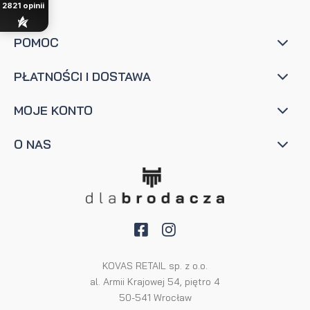
2821
opinii
POMOC
PŁATNOŚCI I DOSTAWA
MOJE KONTO
O NAS
KOVAS RETAIL sp. z o.o.
al. Armii Krajowej 54, piętro 4
50-541 Wrocław