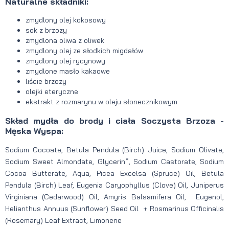
Naturalne składniki:
zmydlony olej kokosowy
sok z brzozy
zmydlona oliwa z oliwek
zmydlony olej ze słodkich migdałów
zmydlony olej rycynowy
zmydlone masło kakaowe
liście brzozy
olejki eteryczne
ekstrakt z rozmarynu w oleju słonecznikowym
Skład mydła do brody i ciała Soczysta Brzoza -
Męska Wyspa:
Sodium Cocoate, Betula Pendula (Birch) Juice, Sodium Olivate,
Sodium Sweet Almondate, Glycerin*, Sodium Castorate, Sodium
Cocoa Butterate, Aqua, Picea Excelsa (Spruce) Oil, Betula
Pendula (Birch) Leaf, Eugenia Caryophyllus (Clove) Oil, Juniperus
Virginiana (Cedarwood) Oil, Amyris Balsamifera Oil, Eugenol,
Helianthus Annuus (Sunflower) Seed Oil + Rosmarinus Officinalis
(Rosemary) Leaf Extract, Limonene