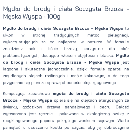
Mydło do brody i ciała Soczysta Brzoza -
Męska Wyspa - 100g
Mydło do brody i ciała Soczysta Brzoza - Męska Wyspa
to
ukłon w stronę tradycyjnych metod pielęgnacji,
wykorzystujących to co najlepsze w naturze. W formule
znajdziesz sok i liście brzozy, korzystne dla skór
problematycznych, dodające włosom objętości i blasku.
Mydło
do brody i ciała Soczysta Brzoza - Męska Wyspa
jest
łagodne i skuteczne jednocześnie, dzięki formule opartej na
zmydlonych olejach roślinnych i maśle kakaowym, a do tego
przyjemnie się pieni za sprawą obecności oleju rycynowego.
Kompozycja zapachowa
mydła do brody i ciała Soczysta
Brzoza - Męska Wyspa
opiera się na olejkach eterycznych ze
świerku, goździków, drzewa sandałowego i cedru. Całość
wytwarzana jest ręcznie i pakowana w ekologiczną owijkę z
recyklingowanego papieru pokrytego woskiem sojowym. Warto
pamiętać o osuszaniu kostki po użyciu, aby jej dobroczynne