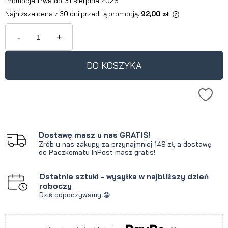
Promocja trwa do 31 sierpnia 2026
Najniższa cena z 30 dni przed tą promocją:
92,00 zł
Jeżeli produkt jest sprzedawany
krócej niż 30 dni, wyświetlana jest
-
+
najniższa cena od momentu, kiedy
produkt pojawił się w sprzedaży.
DO KOSZYKA
Dostawę masz u nas GRATIS!
Zrób u nas zakupy za przynajmniej 149 zł, a dostawę
do Paczkomatu InPost masz gratis!
Ostatnie sztuki - wysyłka w najbliższy dzień
roboczy
Dziś odpoczywamy 😁