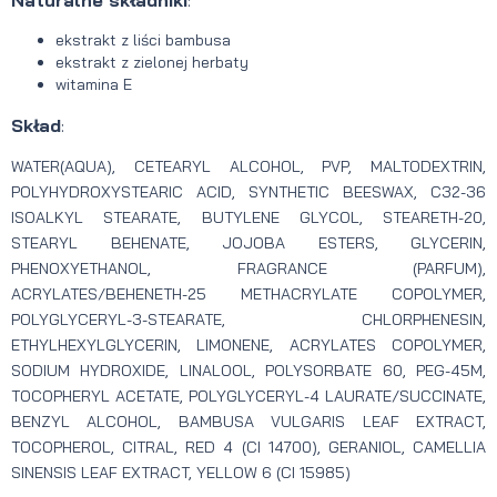
Naturalne składniki
:
ekstrakt z liści bambusa
ekstrakt z zielonej herbaty
witamina E
Skład
:
WATER(AQUA), CETEARYL ALCOHOL, PVP, MALTODEXTRIN,
POLYHYDROXYSTEARIC ACID, SYNTHETIC BEESWAX, C32-36
ISOALKYL STEARATE, BUTYLENE GLYCOL, STEARETH-20,
STEARYL BEHENATE, JOJOBA ESTERS, GLYCERIN,
PHENOXYETHANOL, FRAGRANCE (PARFUM),
ACRYLATES/BEHENETH-25 METHACRYLATE COPOLYMER,
POLYGLYCERYL-3-STEARATE, CHLORPHENESIN,
ETHYLHEXYLGLYCERIN, LIMONENE, ACRYLATES COPOLYMER,
SODIUM HYDROXIDE, LINALOOL, POLYSORBATE 60, PEG-45M,
TOCOPHERYL ACETATE, POLYGLYCERYL-4 LAURATE/SUCCINATE,
BENZYL ALCOHOL, BAMBUSA VULGARIS LEAF EXTRACT,
TOCOPHEROL, CITRAL, RED 4 (CI 14700), GERANIOL, CAMELLIA
SINENSIS LEAF EXTRACT, YELLOW 6 (CI 15985)