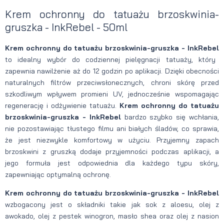
Krem ochronny do tatuażu brzoskwinia-
gruszka - InkRebel - 50ml
Krem ochronny do tatuażu brzoskwinia-gruszka - InkRebel
to idealny wybór do codziennej pielęgnacji tatuaży, który
zapewnia nawilżenie aż do 12 godzin po aplikacji. Dzięki obecności
naturalnych filtrów przeciwsłonecznych, chroni skórę przed
szkodliwym wpływem promieni UV, jednocześnie wspomagając
regenerację i odżywienie tatuażu.
Krem ochronny do tatuażu
brzoskwinia-gruszka - InkRebel
bardzo szybko się wchłania,
nie pozostawiając tłustego filmu ani białych śladów, co sprawia,
że jest niezwykle komfortowy w użyciu. Przyjemny zapach
brzoskwini z gruszką dodaje przyjemności podczas aplikacji, a
jego formuła jest odpowiednia dla każdego typu skóry,
zapewniając optymalną ochronę.
Krem ochronny do tatuażu brzoskwinia-gruszka - InkRebel
wzbogacony jest o składniki takie jak sok z aloesu, olej z
awokado, olej z pestek winogron, masło shea oraz olej z nasion