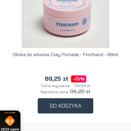
Glinka do włosów Clay Pomade - Firsthand - 88ml
89,25 zł
-25%
119,00 zł
Cena regularna:
95,20 zł
Najniższa cena:
DO KOSZYKA
4.9
2823
opinii