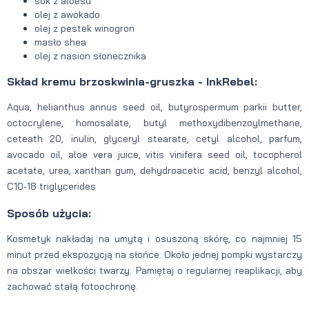
sok z aloesu
olej z awokado
olej z pestek winogron
masło shea
olej z nasion słonecznika
Skład kremu brzoskwinia-gruszka - InkRebel:
Aqua, helianthus annus seed oil, butyrospermum parkii butter,
octocrylene, homosalate, butyl methoxydibenzoylmethane,
ceteath 20, inulin, glyceryl stearate, cetyl alcohol, parfum,
avocado oil, aloe vera juice, vitis vinifera seed oil, tocopherol
acetate, urea, xanthan gum, dehydroacetic acid, benzyl alcohol,
C10-18 triglycerides
Sposób użycia:
Kosmetyk nakładaj na umytą i osuszoną skórę, co najmniej 15
minut przed ekspozycją na słońce. Około jednej pompki wystarczy
na obszar wielkości twarzy. Pamiętaj o regularnej reaplikacji, aby
zachować stałą fotoochronę.