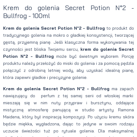
Krem do golenia Secret Potion N°2 -
Bullfrog - 100ml
Krem do golenia Secret Potion N°2 - Bullfrog
to produkt do
tradycyjnego golenia na mokro o gładkiej konsystencji, tworzącej
gęstą, przyjemną pianę. Jeśli klasyczna forma wykonywania tej
czynności jest bliska Twojemu sercu,
krem do golenia Secret
Potion
N°2 - Bullfrog
może być świetnym wyborem. Porcję
produktu należy przełożyć do miski do golenia i za pomocą pędzla
połączyć z odrobiną letniej wody, aby uzyskać idealną pianę,
która zapewni gładkie i precyzyjne golenie.
Krem do golenia Secret Potion
N°2 - Bullfrog
ma zapach
nawiązujący do perfum z tej samej serii od włoskiej marki:
mieszają się w nim nuty przypraw i bursztynu, oddające
mistyczną atmosferę panującą w studio artysty Ramona
Maidena, który był inspiracją kompozycji. Po użyciu kremu skóra
będzie miękka, wygładzona, dając to jedyne w swoim rodzaju
uczucie świeżości tuż po rytuale golenia. Dla maksymalnej