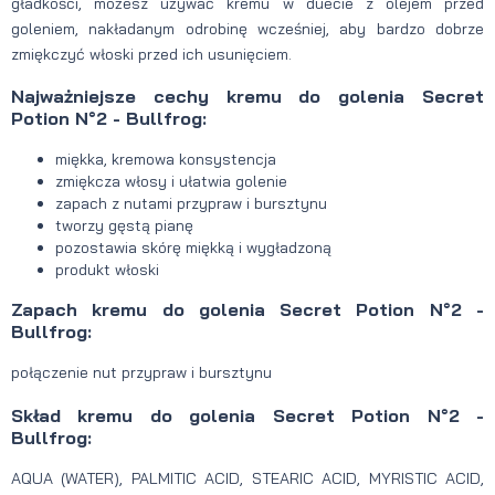
gładkości, możesz używać kremu w duecie z olejem przed
goleniem, nakładanym odrobinę wcześniej, aby bardzo dobrze
zmiękczyć włoski przed ich usunięciem.
Najważniejsze cechy kremu do golenia Secret
Potion N°2 - Bullfrog:
miękka, kremowa konsystencja
zmiękcza włosy i ułatwia golenie
zapach z nutami przypraw i bursztynu
tworzy gęstą pianę
pozostawia skórę miękką i wygładzoną
produkt włoski
Zapach kremu do golenia Secret Potion N°2 -
Bullfrog:
połączenie nut przypraw i bursztynu
Skład kremu do golenia Secret Potion N°2 -
Bullfrog:
AQUA (WATER), PALMITIC ACID, STEARIC ACID, MYRISTIC ACID,