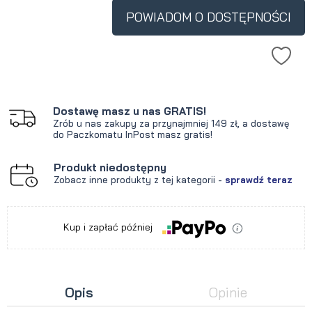
krócej niż 30 dni, wyświetlana jest
POWIADOM O DOSTĘPNOŚCI
najniższa cena od momentu, kiedy
produkt pojawił się w sprzedaży.
Dostawę masz u nas GRATIS!
Zrób u nas zakupy za przynajmniej 149 zł, a dostawę
do Paczkomatu InPost masz gratis!
Produkt niedostępny
Zobacz inne produkty z tej kategorii -
sprawdź teraz
Kup i zapłać później
Opis
Opinie