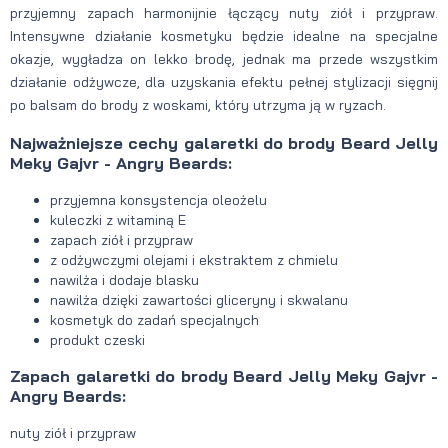
przyjemny zapach harmonijnie łączący nuty ziół i przypraw.
Intensywne działanie kosmetyku będzie idealne na specjalne
okazje, wygładza on lekko brodę, jednak ma przede wszystkim
działanie odżywcze, dla uzyskania efektu pełnej stylizacji sięgnij
po balsam do brody z woskami, który utrzyma ją w ryzach.
Najważniejsze cechy
galaretki do brody Beard Jelly
Meky Gajvr - Angry Beards:
przyjemna konsystencja oleożelu
kuleczki z witaminą E
zapach ziół i przypraw
z odżywczymi olejami i ekstraktem z chmielu
nawilża i dodaje blasku
nawilża dzięki zawartości gliceryny i skwalanu
kosmetyk do zadań specjalnych
produkt czeski
Zapach galaretki do brody Beard Jelly Meky Gajvr -
Angry Beards:
nuty ziół i przypraw