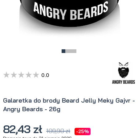
0.0
Galaretka do brody Beard Jelly Meky Gajvr -
Angry Beards - 26g
82,43 zł
109,90 zł
-25%