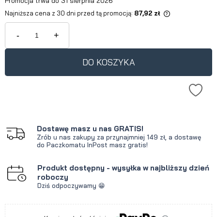
Promocja trwa do 31 sierpnia 2026
Najniższa cena z 30 dni przed tą promocją:
87,92 zł
Jeżeli produkt jest sprzedawany
krócej niż 30 dni, wyświetlana jest
-
+
najniższa cena od momentu, kiedy
produkt pojawił się w sprzedaży.
DO KOSZYKA
Dostawę masz u nas GRATIS!
Zrób u nas zakupy za przynajmniej 149 zł, a dostawę
do Paczkomatu InPost masz gratis!
Produkt dostępny - wysyłka w najbliższy dzień
roboczy
Dziś odpoczywamy 😁