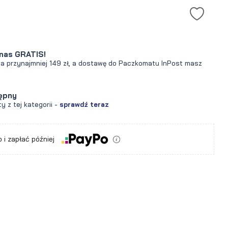
nas GRATIS!
za przynajmniej 149 zł, a dostawę do Paczkomatu InPost masz
ępny
y z tej kategorii -
sprawdź teraz
 i zapłać później
a