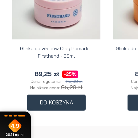
Glinka do włosów Clay Pomade -
Glinka do
Firsthand - 88ml
89,25 zł
8
-25%
119,00 zł
Cena regularna:
Cen
95,20 zł
Najniższa cena:
Naj
DO KOSZYKA
4.9
2821
opinii