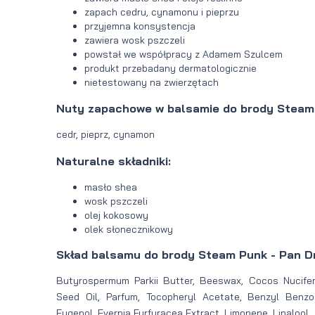
zapach cedru, cynamonu i pieprzu
przyjemna konsystencja
zawiera wosk pszczeli
powstał we współpracy z Adamem Szulcem
produkt przebadany dermatologicznie
nietestowany na zwierzętach
Nuty zapachowe w balsamie do brody Steam 
cedr, pieprz, cynamon
Naturalne składniki:
masło shea
wosk pszczeli
olej kokosowy
olek słonecznikowy
Skład balsamu do brody Steam Punk - Pan D
Butyrospermum Parkii Butter, Beeswax, Cocos Nucifer
Seed Oil, Parfum, Tocopheryl Acetate, Benzyl Benzo
Eugenol, Evernia Furfuracea Extract, Limonene, Linalool.