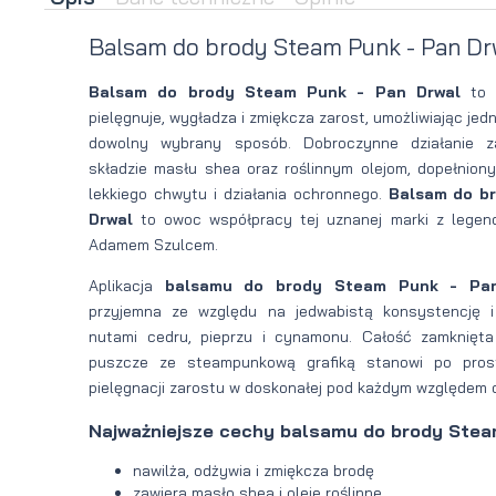
brody
do brody
Balsam do brody Steam Punk - Pan Dr
na
Suszarka
Balsam do brody Steam Punk - Pan Drwal
to 
pielęgnuje, wygładza i zmiękcza zarost, umożliwiając jed
zimę
do brody
dowolny wybrany sposób. Dobroczynne działanie 
składzie masłu shea oraz roślinnym olejom, dopełnion
lekkiego chwytu i działania ochronnego.
Balsam do b
Drwal
to owoc współpracy tej uznanej marki z legend
Adamem Szulcem.
Aplikacja
balsamu do brody Steam Punk - Pa
przyjemna ze względu na jedwabistą konsystencję
nutami cedru, pieprzu i cynamonu. Całość zamknięta
puszcze ze steampunkową grafiką stanowi po pros
pielęgnacji zarostu w doskonałej pod każdym względem 
Najważniejsze cechy balsamu do brody Stea
nawilża, odżywia i zmiękcza brodę
zawiera masło shea i oleje roślinne