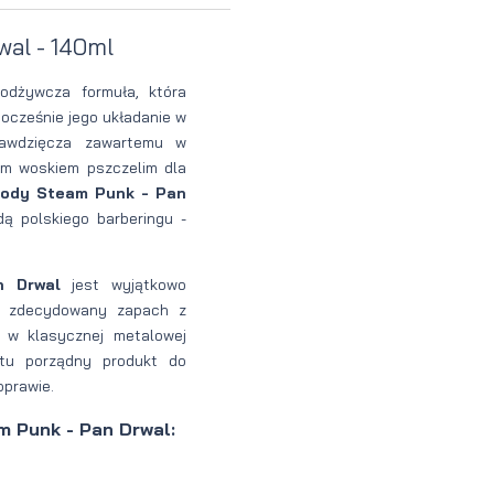
Perfumy
Krem do
Zestaw
wal - 140ml
Woda
twarzy dla
do
odżywcza formuła, która
perfumowan
mężczyzn
tatuażu
nocześnie jego układanie w
zawdzięcza zawartemu w
ym woskiem pszczelim dla
rody Steam Punk - Pan
ą polskiego barberingu -
n Drwal
jest wyjątkowo
 i zdecydowany zapach z
 w klasycznej metalowej
tu porządny produkt do
oprawie.
m Punk - Pan Drwal: