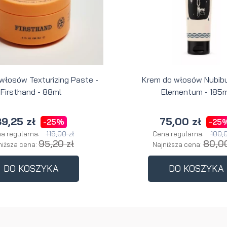
 włosów Texturizing Paste -
Krem do włosów Nubibu
Firsthand - 88ml
Elementum - 185m
9,25 zł
75,00 zł
-25%
-25
119,00 zł
100,0
a regularna:
Cena regularna:
95,20 zł
80,00
niższa cena:
Najniższa cena:
DO KOSZYKA
DO KOSZYKA