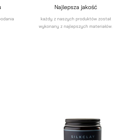
u
Najlepsza jakość
podania
każdy z naszych produktów został
wykonany z najlepszych materiałów.