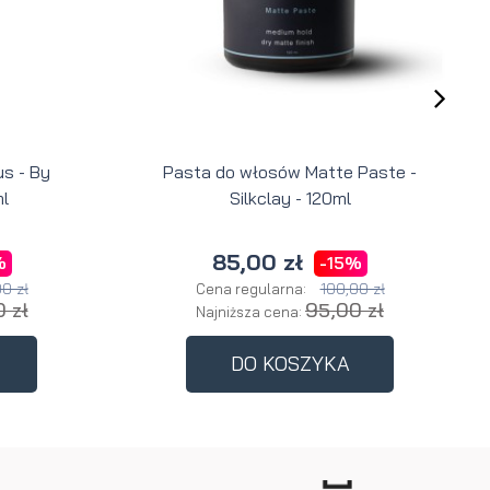
s - By
Pasta do włosów Matte Paste -
l
Silkclay - 120ml
85,00 zł
%
-15%
0 zł
100,00 zł
Cena regularna:
 zł
95,00 zł
Najniższa cena:
DO KOSZYKA