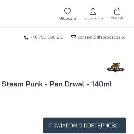
Koszyk
Ulubione
Twoje konto
+48 790 666 210
kontakt@dlabrodacza.pl
ZALOGUJ SIĘ
Nie pamiętasz hasła?
ZAREJESTRUJ SIĘ
 Steam Punk - Pan Drwal - 140ml
POWIADOM O DOSTĘPNOŚCI