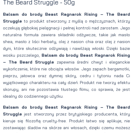
The Beard Struggle - 50g
Balsam do brody Beast Ragnarok Rising – The Beard
Struggle
to produkt stworzony z myślą o mężczyznach, którzy
oczekują głębokiej pielęgnacji i pełnej kontroli nad zarostem. Jego
naturalna formuła zawiera składniki odżywcze, takie jak masło
shea, masło z liści herbaty, olej z nasion chia oraz olej z nasion
dyni, które skutecznie odżywiają i nawilżają włoski. Dzięki bazie
wosku pszczelego,
Balsam do brody Beast Ragnarok Rising
– The Beard Struggle
zapewnia średni chwyt i eleganckie
wykończenie, które nie obciąża włosów. Jego zapach bergamotki,
pieprzu, jałowca oraz dymnej skóry, cedru i tytoniu nada Ci
wyjątkowego charakteru na cały dzień. Produkt nie tworzy efektu
skorupy, ani nie pozostawia tłustego filmu, co sprawia, że jest
idealny do codziennego użytku.
Balsam do brody Beast Ragnarok Rising – The Beard
Struggle
jest stworzony przez brytyjskiego producenta, który
kieruje się filozofią cruelty-free. Produkt łatwo się aplikuje, nie
zostawiając śladów na skórze ani włosach, dzięki czemu możesz