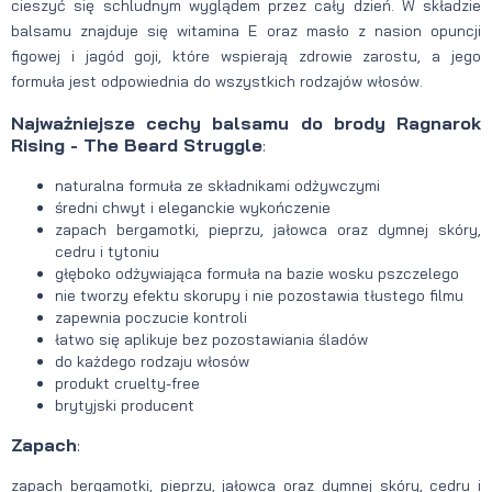
cieszyć się schludnym wyglądem przez cały dzień. W składzie
balsamu znajduje się witamina E oraz masło z nasion opuncji
figowej i jagód goji, które wspierają zdrowie zarostu, a jego
formuła jest odpowiednia do wszystkich rodzajów włosów.
Najważniejsze cechy balsamu do brody Ragnarok
Rising - The Beard Struggle
:
naturalna formuła ze składnikami odżywczymi
średni chwyt i eleganckie wykończenie
zapach bergamotki, pieprzu, jałowca oraz dymnej skóry,
cedru i tytoniu
głęboko odżywiająca formuła na bazie wosku pszczelego
nie tworzy efektu skorupy i nie pozostawia tłustego filmu
zapewnia poczucie kontroli
łatwo się aplikuje bez pozostawiania śladów
do każdego rodzaju włosów
produkt cruelty-free
brytyjski producent
Zapach
:
zapach bergamotki, pieprzu, jałowca oraz dymnej skóry, cedru i