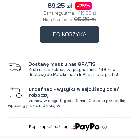
89,25 zł
-25%
119,00 zł
Cena regularna:
95,20 zł
Najniższa cena:
DO KOSZYKA
Dostawę masz u nas GRATIS!
Zrób u nas zakupy za przynajmniej 149 zł, a
dostawę do Paczkomatu InPost masz gratis!
undefined - wysyłka w najbliższy dzień
roboczy
zamów w ciągu
0 godz.
8 min.
59 sec.
a przesyłkę
wyślemy jeszcze dzisiaj 🔥
Kup i zapłać później