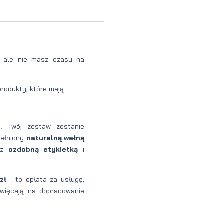
Perfumy
Krem do
Zestaw
Woda
twarzy dla
do
perfumowan
mężczyzn
tatuażu
, ale nie masz czasu na
rodukty, które mają
. Twój zestaw zostanie
pełniony
naturalną wełną
z
ozdobną etykietką
i
9zł
- to opłata za usługę,
święcają na dopracowanie