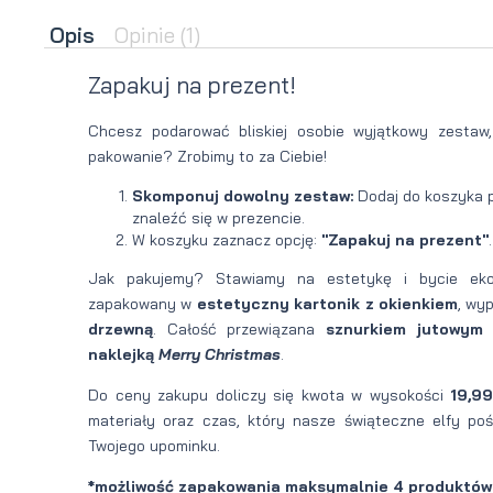
Opis
Opinie
(1)
brody
do brody
na
Suszarka
Zapakuj na prezent!
zimę
do brody
Chcesz podarować bliskiej osobie wyjątkowy zestaw
pakowanie? Zrobimy to za Ciebie!
Skomponuj dowolny zestaw:
Dodaj do koszyka p
znaleźć się w prezencie.
W koszyku zaznacz opcję:
"Zapakuj na prezent"
.
Jak pakujemy? Stawiamy na estetykę i bycie eko
zapakowany w
estetyczny kartonik z okienkiem
, wy
drzewną
. Całość przewiązana
sznurkiem jutowym
naklejką
Merry Christmas
.
Do ceny zakupu doliczy się kwota w wysokości
19,9
materiały oraz czas, który nasze świąteczne elfy po
Twojego upominku.
*możliwość zapakowania maksymalnie 4 produktów