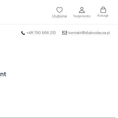
Koszyk
Ulubione
Twoje konto
+48 790 666 210
kontakt@dlabrodacza.pl
ZALOGUJ SIĘ
Nie pamiętasz hasła?
ZAREJESTRUJ SIĘ
nt