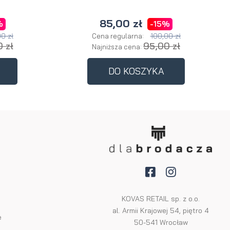
85,00 zł
%
-15%
0 zł
100,00 zł
Cena regularna:
 zł
95,00 zł
Najniższa cena:
DO KOSZYKA
KOVAS RETAIL sp. z o.o.
al. Armii Krajowej 54, piętro 4
e
50-541 Wrocław