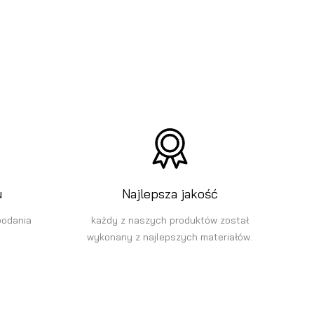
u
Najlepsza jakość
podania
każdy z naszych produktów został
wykonany z najlepszych materiałów.