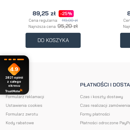
89,25 zł
8
-25%
119,00 zł
Cena regularna:
Cen
95,20 zł
Najniższa cena:
Naj
DO KOSZYKA
4.9
2821
opinii
z całego
POMOC
PŁATNOŚCI I DOST
okresu
Formularz reklamacji
Czas i koszty dostawy
Ustawienia cookies
Czas realizacji zamówienia
Formularz zwrotu
Formy płatności
Kody rabatowe
Płatności odroczone PayP