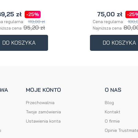
9,25 zł
75,00 zł
-25%
-25
119,00 zł
100,0
a regularna:
Cena regularna:
95,20 zł
80,00
niższa cena:
Najniższa cena:
DO KOSZYKA
DO KOSZYKA
AWA
MOJE KONTO
O NAS
Przechowalnia
Blog
Twoje zamówienia
Kontakt
Ustawienia konta
O firmie
o
Opinie Trustmat