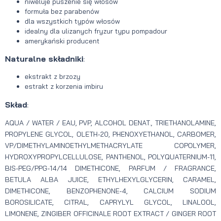
niweluje puszenie się włosów
formuła bez parabenów
dla wszystkich typów włosów
idealny dla ulizanych fryzur typu pompadour
amerykański producent
Naturalne składniki
:
ekstrakt z brzozy
estrakt z korzenia imbiru
Skład
:
AQUA / WATER / EAU, PVP, ALCOHOL DENAT., TRIETHANOLAMINE,
PROPYLENE GLYCOL, OLETH-20, PHENOXYETHANOL, CARBOMER,
VP/DIMETHYLAMINOETHYLMETHACRYLATE COPOLYMER,
HYDROXYPROPYLCELLULOSE, PANTHENOL, POLYQUATERNIUM-11,
BIS-PEG/PPG-14/14 DIMETHICONE, PARFUM / FRAGRANCE,
BETULA ALBA JUICE, ETHYLHEXYLGLYCERIN, CARAMEL,
DIMETHICONE, BENZOPHENONE-4, CALCIUM SODIUM
BOROSILICATE, CITRAL, CAPRYLYL GLYCOL, LINALOOL,
LIMONENE, ZINGIBER OFFICINALE ROOT EXTRACT / GINGER ROOT