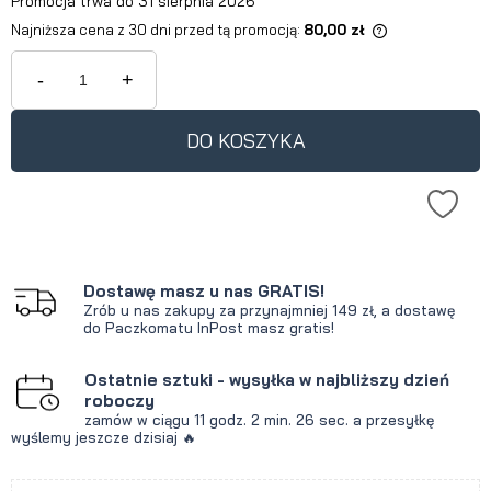
Promocja trwa do 31 sierpnia 2026
Najniższa cena z 30 dni przed tą promocją:
80,00 zł
Jeżeli produkt jest sprzedawany
krócej niż 30 dni, wyświetlana jest
-
+
najniższa cena od momentu, kiedy
produkt pojawił się w sprzedaży.
DO KOSZYKA
Dostawę masz u nas GRATIS!
Zrób u nas zakupy za przynajmniej 149 zł, a dostawę
do Paczkomatu InPost masz gratis!
Ostatnie sztuki - wysyłka w najbliższy dzień
roboczy
zamów w ciągu
11 godz.
2 min.
26 sec.
a przesyłkę
wyślemy jeszcze dzisiaj 🔥