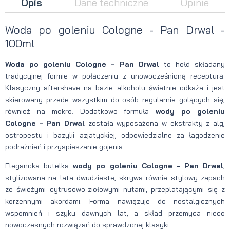
Opis
Dane techniczne
Opinie
Woda po goleniu Cologne - Pan Drwal -
100ml
Woda po goleniu Cologne - Pan Drwal
to hołd składany
tradycyjnej formie w połączeniu z unowocześnioną recepturą.
Klasyczny aftershave na bazie alkoholu świetnie odkaża i jest
skierowany przede wszystkim do osób regularnie golących się,
również na mokro. Dodatkowo formuła
wody po goleniu
Cologne - Pan Drwal
została wyposażona w ekstrakty z alg,
ostropestu i bazylii azjatyckiej, odpowiedzialne za łagodzenie
podrażnień i przyspieszanie gojenia.
Elegancka butelka
wody po goleniu Cologne - Pan Drwal
,
stylizowana na lata dwudzieste, skrywa równie stylowy zapach
ze świeżymi cytrusowo-ziołowymi nutami, przeplatającymi się z
korzennymi akordami. Forma nawiązuje do nostalgicznych
wspomnień i szyku dawnych lat, a skład przemyca nieco
nowoczesnych rozwiązań do sprawdzonej klasyki.