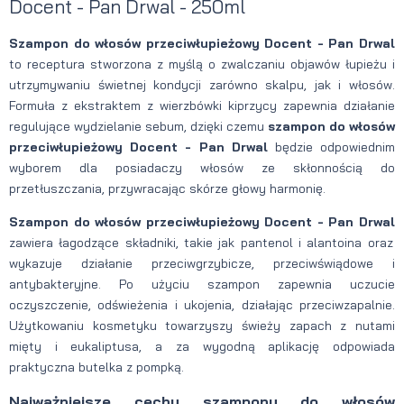
Docent - Pan Drwal - 250ml
Szampon do włosów przeciwłupieżowy Docent - Pan Drwal
to receptura stworzona z myślą o zwalczaniu objawów łupieżu i
utrzymywaniu świetnej kondycji zarówno skalpu, jak i włosów.
Formuła z ekstraktem z wierzbówki kiprzycy zapewnia działanie
regulujące wydzielanie sebum, dzięki czemu
szampon do włosów
przeciwłupieżowy Docent - Pan Drwal
będzie odpowiednim
wyborem dla posiadaczy włosów ze skłonnością do
przetłuszczania, przywracając skórze głowy harmonię.
Szampon do włosów przeciwłupieżowy Docent - Pan Drwal
zawiera łagodzące składniki, takie jak pantenol i alantoina oraz
wykazuje działanie przeciwgrzybicze, przeciwświądowe i
antybakteryjne. Po użyciu szampon zapewnia uczucie
oczyszczenie, odświeżenia i ukojenia, działając przeciwzapalnie.
Użytkowaniu kosmetyku towarzyszy świeży zapach z nutami
mięty i eukaliptusa, a za wygodną aplikację odpowiada
praktyczna butelka z pompką.
Najważniejsze cechy szamponu do włosów