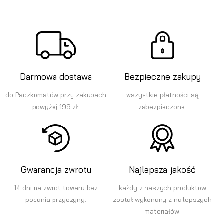
Darmowa dostawa
Bezpieczne zakupy
do Paczkomatów przy zakupach
wszystkie płatności są
powyżej 199 zł.
zabezpieczone.
Gwarancja zwrotu
Najlepsza jakość
14 dni na zwrot towaru bez
każdy z naszych produktów
podania przyczyny.
został wykonany z najlepszych
materiałów.