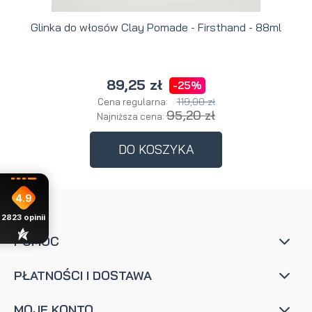
Glinka do włosów Clay Pomade - Firsthand - 88ml
89,25 zł
-25%
119,00 zł
Cena regularna:
95,20 zł
Najniższa cena:
DO KOSZYKA
4.9
2823
opinii
POMOC
PŁATNOŚCI I DOSTAWA
MOJE KONTO