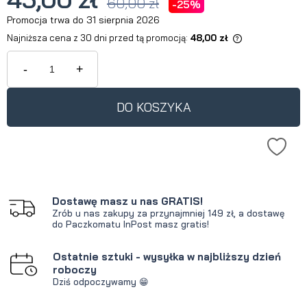
60,00 zł
-25%
Promocja trwa do 31 sierpnia 2026
Najniższa cena z 30 dni przed tą promocją:
48,00 zł
Jeżeli produkt jest sprzedawany
krócej niż 30 dni, wyświetlana jest
-
+
najniższa cena od momentu, kiedy
produkt pojawił się w sprzedaży.
DO KOSZYKA
Dostawę masz u nas GRATIS!
Zrób u nas zakupy za przynajmniej 149 zł, a dostawę
do Paczkomatu InPost masz gratis!
Ostatnie sztuki - wysyłka w najbliższy dzień
roboczy
Dziś odpoczywamy 😁