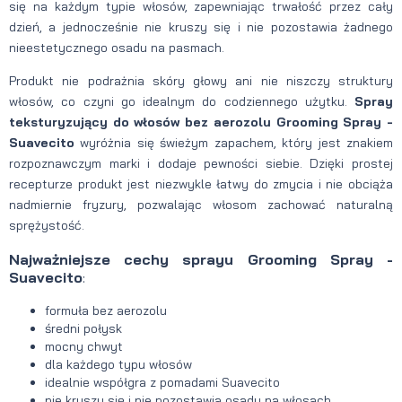
się na każdym typie włosów, zapewniając trwałość przez cały
dzień, a jednocześnie nie kruszy się i nie pozostawia żadnego
nieestetycznego osadu na pasmach.
Produkt nie podrażnia skóry głowy ani nie niszczy struktury
włosów, co czyni go idealnym do codziennego użytku.
Spray
teksturyzujący do włosów bez aerozolu Grooming Spray -
Suavecito
wyróżnia się świeżym zapachem, który jest znakiem
rozpoznawczym marki i dodaje pewności siebie. Dzięki prostej
recepturze produkt jest niezwykle łatwy do zmycia i nie obciąża
nadmiernie fryzury, pozwalając włosom zachować naturalną
sprężystość.
Najważniejsze cechy sprayu Grooming Spray -
Suavecito
:
formuła bez aerozolu
średni połysk
mocny chwyt
dla każdego typu włosów
idealnie współgra z pomadami Suavecito
nie kruszy się i nie pozostawia osadu na włosach