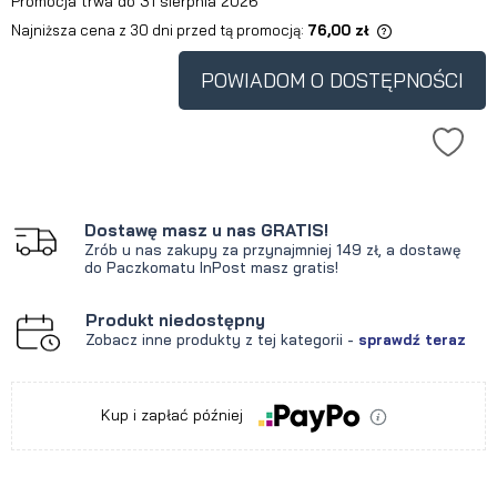
Promocja trwa do 31 sierpnia 2026
Najniższa cena z 30 dni przed tą promocją:
76,00 zł
Jeżeli produkt jest sprzedawany
krócej niż 30 dni, wyświetlana jest
POWIADOM O DOSTĘPNOŚCI
najniższa cena od momentu, kiedy
produkt pojawił się w sprzedaży.
Dostawę masz u nas GRATIS!
Zrób u nas zakupy za przynajmniej 149 zł, a dostawę
do Paczkomatu InPost masz gratis!
Produkt niedostępny
Zobacz inne produkty z tej kategorii -
sprawdź teraz
Kup i zapłać później