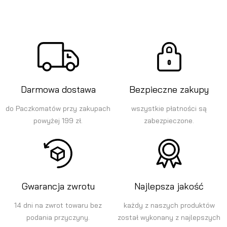
Darmowa dostawa
Bezpieczne zakupy
do Paczkomatów przy zakupach
wszystkie płatności są
powyżej 199 zł.
zabezpieczone.
Gwarancja zwrotu
Najlepsza jakość
14 dni na zwrot towaru bez
każdy z naszych produktów
podania przyczyny.
został wykonany z najlepszych