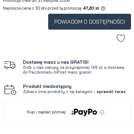
Promocja trwa do 31 sierpnia 2026
Najniższa cena z 30 dni przed tą promocją:
47,20 zł
Jeżeli produkt jest sprzedawany
krócej niż 30 dni, wyświetlana jest
POWIADOM O DOSTĘPNOŚCI
najniższa cena od momentu, kiedy
produkt pojawił się w sprzedaży.
Dostawę masz u nas GRATIS!
Zrób u nas zakupy za przynajmniej 149 zł, a dostawę
do Paczkomatu InPost masz gratis!
Produkt niedostępny
Zobacz inne produkty z tej kategorii -
sprawdź teraz
Kup i zapłać później