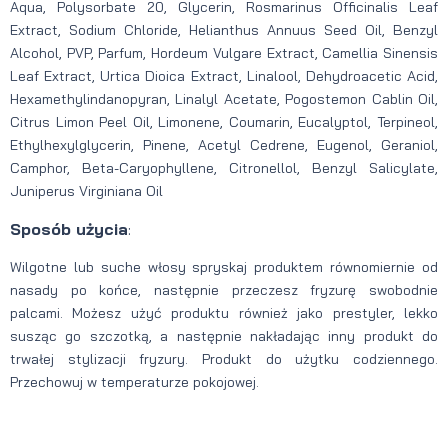
Aqua, Polysorbate 20, Glycerin, Rosmarinus Officinalis Leaf
Extract, Sodium Chloride, Helianthus Annuus Seed Oil, Benzyl
Alcohol, PVP, Parfum, Hordeum Vulgare Extract, Camellia Sinensis
Leaf Extract, Urtica Dioica Extract, Linalool, Dehydroacetic Acid,
Hexamethylindanopyran, Linalyl Acetate, Pogostemon Cablin Oil,
Citrus Limon Peel Oil, Limonene, Coumarin, Eucalyptol, Terpineol,
Ethylhexylglycerin, Pinene, Acetyl Cedrene, Eugenol, Geraniol,
Camphor, Beta-Caryophyllene, Citronellol, Benzyl Salicylate,
Juniperus Virginiana Oil
Sposób użycia
:
Wilgotne lub suche włosy spryskaj produktem równomiernie od
nasady po końce, następnie przeczesz fryzurę swobodnie
palcami. Możesz użyć produktu również jako prestyler, lekko
susząc go szczotką, a następnie nakładając inny produkt do
trwałej stylizacji fryzury. Produkt do użytku codziennego.
Przechowuj w temperaturze pokojowej.