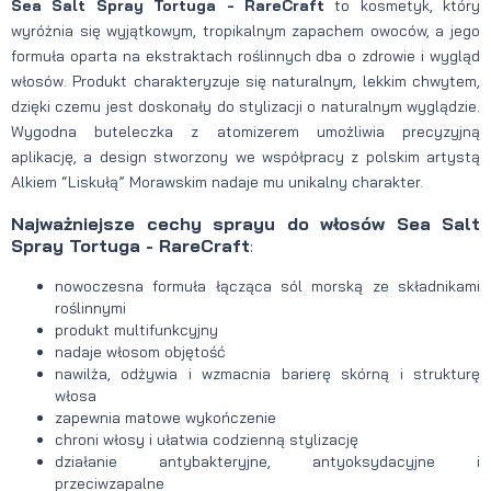
Sea Salt Spray Tortuga - RareCraft
to kosmetyk, który
wyróżnia się wyjątkowym, tropikalnym zapachem owoców, a jego
formuła oparta na ekstraktach roślinnych dba o zdrowie i wygląd
włosów. Produkt charakteryzuje się naturalnym, lekkim chwytem,
dzięki czemu jest doskonały do stylizacji o naturalnym wyglądzie.
Wygodna buteleczka z atomizerem umożliwia precyzyjną
aplikację, a design stworzony we współpracy z polskim artystą
Alkiem “Liskułą” Morawskim nadaje mu unikalny charakter.
Najważniejsze cechy sprayu do włosów Sea Salt
Spray Tortuga - RareCraft
:
nowoczesna formuła łącząca sól morską ze składnikami
roślinnymi
produkt multifunkcyjny
nadaje włosom objętość
nawilża, odżywia i wzmacnia barierę skórną i strukturę
włosa
zapewnia matowe wykończenie
chroni włosy i ułatwia codzienną stylizację
działanie antybakteryjne, antyoksydacyjne i
przeciwzapalne