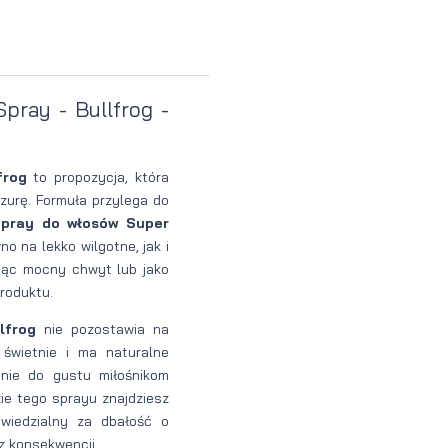
Perfumy
Krem do
Zestaw
Woda
twarzy dla
do
perfumowan
mężczyzn
tatuażu
pray - Bullfrog -
frog
to propozycja, która
zurę. Formuła przylega do
Spray do włosów Super
 na lekko wilgotne, jak i
ając mocny chwyt lub jako
roduktu.
lfrog
nie pozostawia na
 świetnie i ma naturalne
nie do gustu miłośnikom
ie tego sprayu znajdziesz
wiedzialny za dbałość o
z konsekwencji.