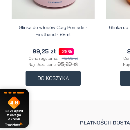
Glinka do włosów Clay Pomade -
Glinka do
Firsthand - 88ml
89,25 zł
8
-25%
119,00 zł
Cena regularna:
Cen
95,20 zł
Najniższa cena:
Naj
DO KOSZYKA
4.9
2821
opinii
z całego
okresu
POMOC
PŁATNOŚCI I DOST