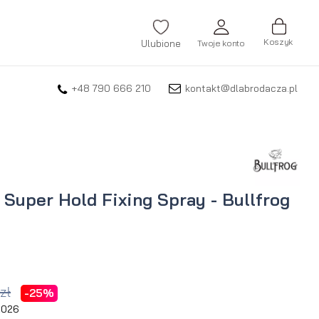
Koszyk
Ulubione
Twoje konto
+48 790 666 210
kontakt@dlabrodacza.pl
ZALOGUJ SIĘ
Nie pamiętasz hasła?
ZAREJESTRUJ SIĘ
Super Hold Fixing Spray - Bullfrog
zł
-25%
 2026