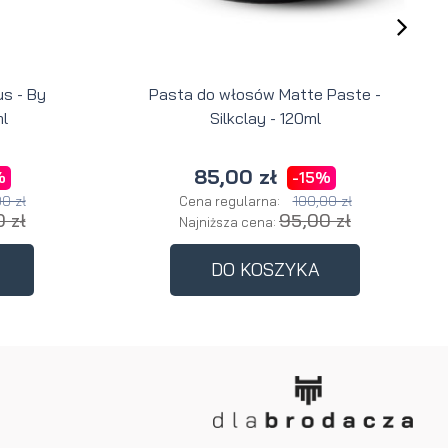
s - By
Pasta do włosów Matte Paste -
l
Silkclay - 120ml
85,00 zł
%
-15%
0 zł
100,00 zł
Cena regularna:
 zł
95,00 zł
Najniższa cena:
DO KOSZYKA