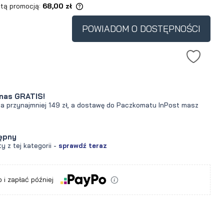
 tą promocją:
68,00 zł
POWIADOM O DOSTĘPNOŚCI
ukt jest sprzedawany
30 dni, wyświetlana jest
cena od momentu, kiedy
awił się w sprzedaży.
nas GRATIS!
za przynajmniej 149 zł, a dostawę do Paczkomatu InPost masz
ępny
y z tej kategorii -
sprawdź teraz
a
 i zapłać później