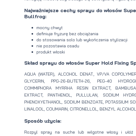
Najważniejsze cechy sprayu do włosów Super
Bullfrog:
mocny chwyt
definiuje fryzurę bez obciążania
do stosowania solo lub wykończenia stylizacji
nie pozostawia osadu
produkt włoski
Skład sprayu do włosów Super Hold Fixing Sp
AQUA (WATER), ALCOHOL DENAT., VP/VA COPOLYMER
GLYCERIN, PPG-26-BUTETH-26, PEG-40 HYDRO
COMMIPHORA MYRRHA RESIN EXTRACT, BAMBUSA
EXTRACT, PANTHENOL, PULLULAN, SODIUM HYDRO
PHENOXYETHANOL, SODIUM BENZOATE, POTASSIUM SO
LINALOOL, COUMARIN, CITRONELLOL, BENZYL ALCOHOL
Sposób użycia:
Rozpyl spray na suche lub wilgotne włosy i ułóż