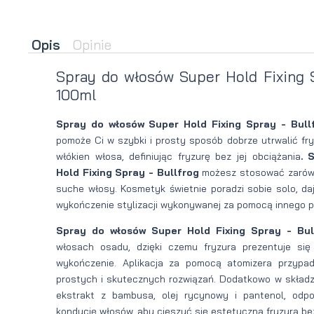
brody
do brody
Opis
Opinie
na
Suszarka
Spray do włosów Super Hold Fixing S
zimę
do brody
100ml
Spray do włosów Super Hold Fixing Spray - Bull
pomoże Ci w szybki i prosty sposób dobrze utrwalić fry
włókien włosa, definiując fryzurę bez jej obciążania
. 
Hold Fixing Spray - Bullfrog
możesz stosować zarówno
suche włosy. Kosmetyk świetnie poradzi sobie solo, d
wykończenie stylizacji wykonywanej za pomocą innego p
Spray do włosów Super Hold Fixing Spray - Bul
włosach osadu, dzięki czemu fryzura prezentuje się
wykończenie. Aplikacja za pomocą atomizera przypad
prostych i skutecznych rozwiązań. Dodatkowo w składz
ekstrakt z bambusa, olej rycynowy i pantenol, odpo
kondycję włosów, aby cieszyć się estetyczną fryzurą be