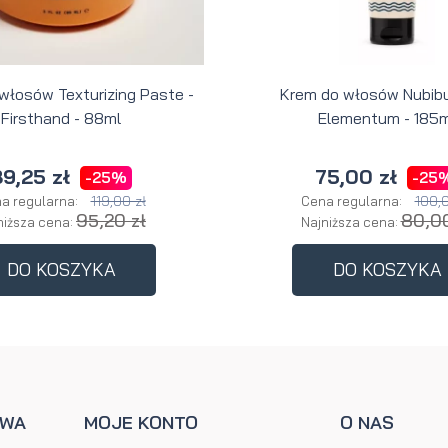
 włosów Texturizing Paste -
Krem do włosów Nubibu
Firsthand - 88ml
Elementum - 185m
9,25 zł
75,00 zł
-25%
-25
119,00 zł
100,0
a regularna:
Cena regularna:
95,20 zł
80,00
niższa cena:
Najniższa cena:
DO KOSZYKA
DO KOSZYKA
AWA
MOJE KONTO
O NAS