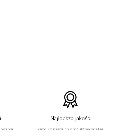
u
Najlepsza jakość
podania
każdy z naszych produktów został