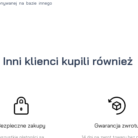
onywanej na bazie innego
Inni klienci kupili również
ezpieczne zakupy
Gwarancja zwrot
wszystkie płatności są
14 dni na zwrot towaru bez 