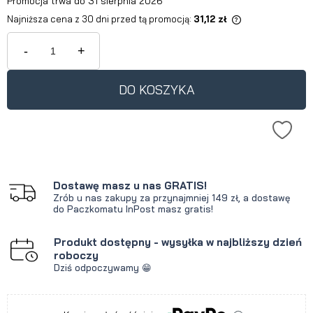
Promocja trwa do 31 sierpnia 2026
Najniższa cena z 30 dni przed tą promocją:
31,12 zł
Jeżeli produkt jest sprzedawany
krócej niż 30 dni, wyświetlana jest
-
+
najniższa cena od momentu, kiedy
produkt pojawił się w sprzedaży.
DO KOSZYKA
Dostawę masz u nas GRATIS!
Zrób u nas zakupy za przynajmniej 149 zł, a dostawę
do Paczkomatu InPost masz gratis!
Produkt dostępny - wysyłka w najbliższy dzień
roboczy
Dziś odpoczywamy 😁