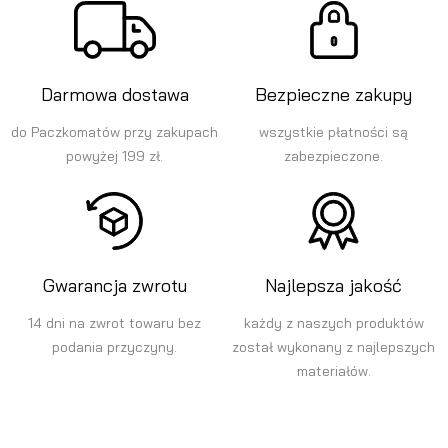
Darmowa dostawa
Bezpieczne zakupy
do Paczkomatów przy zakupach
wszystkie płatności są
powyżej 199 zł.
zabezpieczone.
Gwarancja zwrotu
Najlepsza jakość
14 dni na zwrot towaru bez
każdy z naszych produktów
podania przyczyny.
został wykonany z najlepszych
materiałów.