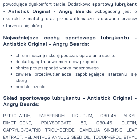
powodujące dyskomfort tarcie. Dodatkowo
sportowy lubrykant
- Antistick Original - Angry Beards
wzbogacony jest o
ekstrakt z matchy oraz przeciwutleniacze stosowane przeciw
starzeniu się skóry.
Najważniejsze cechy sportowego lubrykantu -
Antistick Original - Angry Beards:
chroni mosznę i skórę podczas uprawiania sportu
delikatny cytrusowo-mentolowy zapach
obniża przyczepność worka mosznowego
zawiera przeciwutleniacze zapobiegające starzeniu się
skóry
produkt czeski
Skład sportowego lubrykantu - Antistick Original -
Angry Beards:
PETROLATUM, PARAFFINUM LIQUIDUM, C30-45 ALKYL
DIMETHICONE, POLYSORBATE 80, C30-45 OLEFIN,
CAPRYLIC/CAPRIC TRIGLYCERIDE, CAMELLIA SINENSIS LEAF
EXTRACT, HELIANTHUS ANNUUS SEED OIL, TOCOPHEROL, ETHYL