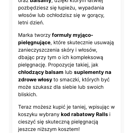
oraz
balsamy
, dzięki którym łatwiej
pozbędziesz się łupieżu, wypadania
włosów lub ochłodzisz się w gorący,
letni dzień.
Marka tworzy
formuły myjąco-
pielęgnujące
, które skutecznie usuwają
zanieczyszczenia skóry i włosów,
dbając przy tym o ich kompleksową
pielęgnację. Propozycje takiej, jak
chłodzący balsam
lub
suplementy na
zdrowe włosy
to smaczki, których być
może szukasz dla siebie lub swoich
bliskich.
Teraz możesz kupić je taniej, wpisując w
koszyku wybrany
kod rabatowy Ralls
i
cieszyć się skuteczną pielęgnacją
jeszcze niższym kosztem!