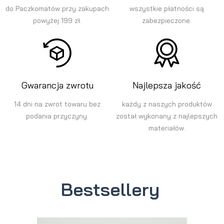
do Paczkomatów przy zakupach
wszystkie płatności są
powyżej 199 zł.
zabezpieczone.
Gwarancja zwrotu
Najlepsza jakość
14 dni na zwrot towaru bez
każdy z naszych produktów
podania przyczyny.
został wykonany z najlepszych
materiałów.
Bestsellery