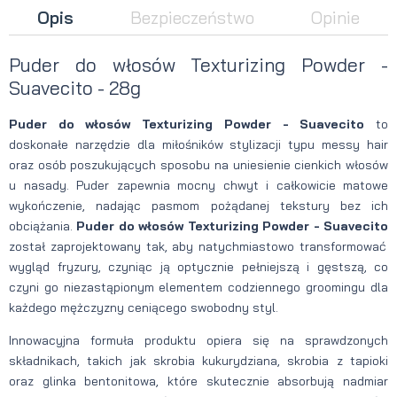
Opis
Bezpieczeństwo
Opinie
Puder do włosów Texturizing Powder -
Suavecito - 28g
Puder do włosów Texturizing Powder - Suavecito
to
doskonałe narzędzie dla miłośników stylizacji typu messy hair
oraz osób poszukujących sposobu na uniesienie cienkich włosów
u nasady. Puder zapewnia mocny chwyt i całkowicie matowe
wykończenie, nadając pasmom pożądanej tekstury bez ich
obciążania.
Puder do włosów Texturizing Powder - Suavecito
został zaprojektowany tak, aby natychmiastowo transformować
wygląd fryzury, czyniąc ją optycznie pełniejszą i gęstszą, co
czyni go niezastąpionym elementem codziennego groomingu dla
każdego mężczyzny ceniącego swobodny styl.
Innowacyjna formuła produktu opiera się na sprawdzonych
składnikach, takich jak skrobia kukurydziana, skrobia z tapioki
oraz glinka bentonitowa, które skutecznie absorbują nadmiar