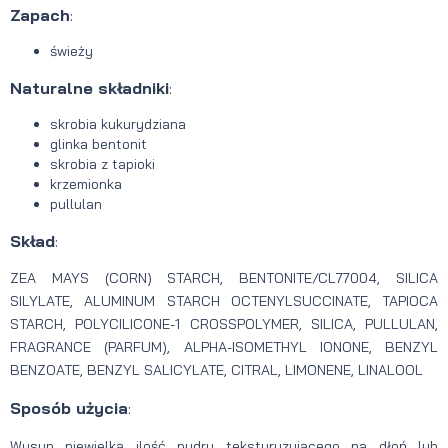
Zapach
:
świeży
Naturalne składniki
:
skrobia kukurydziana
glinka bentonit
skrobia z tapioki
krzemionka
pullulan
Skład
:
ZEA MAYS (CORN) STARCH, BENTONITE/CL77004, SILICA
SILYLATE, ALUMINUM STARCH OCTENYLSUCCINATE, TAPIOCA
STARCH, POLYCILICONE-1 CROSSPOLYMER, SILICA, PULLULAN,
FRAGRANCE (PARFUM), ALPHA-ISOMETHYL IONONE, BENZYL
BENZOATE, BENZYL SALICYLATE, CITRAL, LIMONENE, LINALOOL
Sposób użycia
:
Wysyp niewielką ilość pudru teksturyzującego na dłoń lub