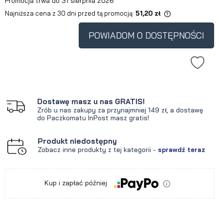
Promocja trwa do 31 sierpnia 2026
Najniższa cena z 30 dni przed tą promocją:
51,20 zł
Jeżeli produkt jest sprzedawany
krócej niż 30 dni, wyświetlana jest
POWIADOM O DOSTĘPNOŚCI
najniższa cena od momentu, kiedy
produkt pojawił się w sprzedaży.
Dostawę masz u nas GRATIS!
Zrób u nas zakupy za przynajmniej 149 zł, a dostawę
do Paczkomatu InPost masz gratis!
Produkt niedostępny
Zobacz inne produkty z tej kategorii -
sprawdź teraz
Kup i zapłać później