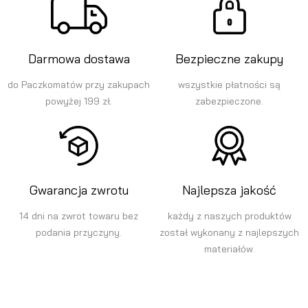
Darmowa dostawa
Bezpieczne zakupy
do Paczkomatów przy zakupach
wszystkie płatności są
powyżej 199 zł.
zabezpieczone.
Gwarancja zwrotu
Najlepsza jakość
14 dni na zwrot towaru bez
każdy z naszych produktów
podania przyczyny.
został wykonany z najlepszych
materiałów.