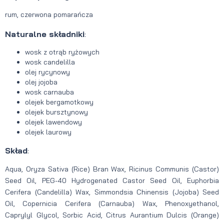
rum, czerwona pomarańcza
Naturalne składniki
:
wosk z otrąb ryżowych
wosk candelilla
olej rycynowy
olej jojoba
wosk carnauba
olejek bergamotkowy
olejek bursztynowy
olejek lawendowy
olejek laurowy
Skład
:
Aqua, Oryza Sativa (Rice) Bran Wax, Ricinus Communis (Castor)
Seed Oil, PEG-40 Hydrogenated Castor Seed Oil, Euphorbia
Cerifera (Candelilla) Wax, Simmondsia Chinensis (Jojoba) Seed
Oil, Copernicia Cerifera (Carnauba) Wax, Phenoxyethanol,
Caprylyl Glycol, Sorbic Acid, Citrus Aurantium Dulcis (Orange)