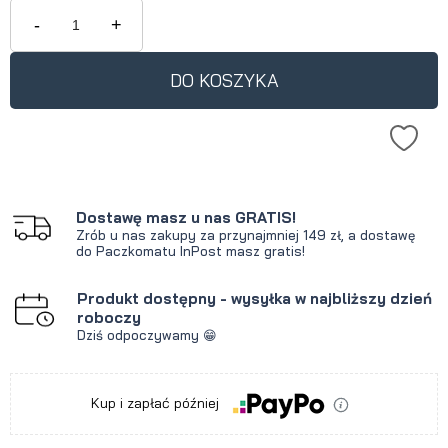
krócej niż 30 dni, wyświetlana jest
-
+
najniższa cena od momentu, kiedy
produkt pojawił się w sprzedaży.
DO KOSZYKA
Dostawę masz u nas GRATIS!
Zrób u nas zakupy za przynajmniej 149 zł, a dostawę
do Paczkomatu InPost masz gratis!
Produkt dostępny - wysyłka w najbliższy dzień
roboczy
Dziś odpoczywamy 😁
Kup i zapłać później