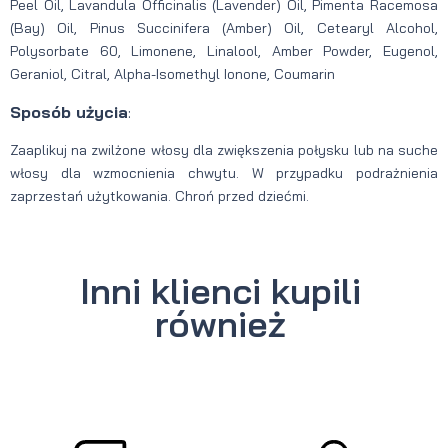
Peel Oil, Lavandula Officinalis (Lavender) Oil, Pimenta Racemosa
(Bay) Oil, Pinus Succinifera (Amber) Oil, Cetearyl Alcohol,
Polysorbate 60, Limonene, Linalool, Amber Powder, Eugenol,
Geraniol, Citral, Alpha-Isomethyl Ionone, Coumarin
Sposób użycia
:
Zaaplikuj na zwilżone włosy dla zwiększenia połysku lub na suche
włosy dla wzmocnienia chwytu. W przypadku podrażnienia
zaprzestań użytkowania. Chroń przed dziećmi.
Inni klienci kupili
również