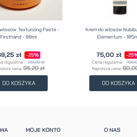
 włosów Texturizing Paste -
Krem do włosów Nubibu
Firsthand - 88ml
Elementum - 185m
9,25 zł
75,00 zł
-25%
-25
119,00 zł
100,0
a regularna:
Cena regularna:
95,20 zł
80,00
niższa cena:
Najniższa cena:
DO KOSZYKA
DO KOSZYKA
AWA
MOJE KONTO
O NAS