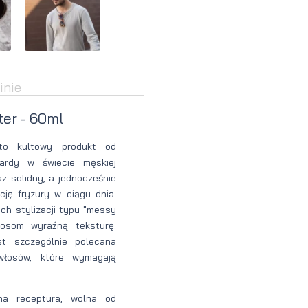
Perfumy
Krem do
Zestaw
Woda
twarzy dla
do
perfumowan
mężczyzn
tatuażu
inie
er - 60ml
o kultowy produkt od
ardy w świecie męskiej
z solidny, a jednocześnie
ję fryzury w ciągu dnia.
ch stylizacji typu "messy
łosom wyraźną teksturę.
t szczególnie polecana
włosów, które wymagają
na receptura, wolna od