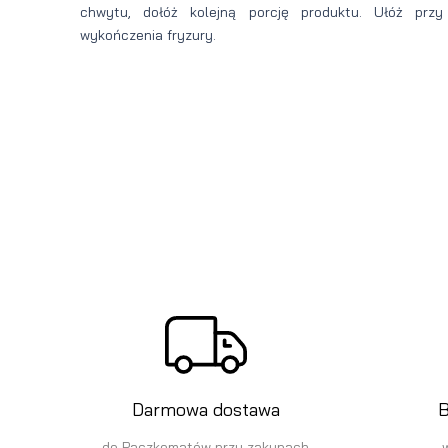
chwytu, dołóż kolejną porcję produktu. Ułóż prz
wykończenia fryzury.
Darmowa dostawa
B
do Paczkomatów przy zakupach