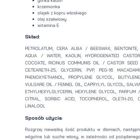
glinka kaolin
krzemionka
olejek z kopru włoskiego
olej szałwiowy
witamina E
Skład
:
PETROLATUM, CERA ALBA / BEESWAX, BENTONITE,
AQUA / WATER, KAOLIN, HYDROGENATED CASTOR
COCOATE, RICINUS COMMUNIS OIL / CASTOR SEED 
CETEARETH-25, GLYCERIN, PVP, PEG-16 MACADAMIA
PHENOXYETHANOL, PROPYLENE GLYCOL, BUTYLEN
VULGARE OIL / FENNEL OIL, CAPRYLYL GLYCOL, SALVIA 
ETHYLHEXYLGLYCERIN, HEXYLENE GLYCOL, PARFUM /
CITRAL, SORBIC ACID, TOCOPHEROL, OLETH-20, C
LINALOOL
Sposób użycia
:
Rozgrzej niewielką ilość produktu w dłoniach, następ
wilgotne lub suche włosy, w zależności od pożądanego 