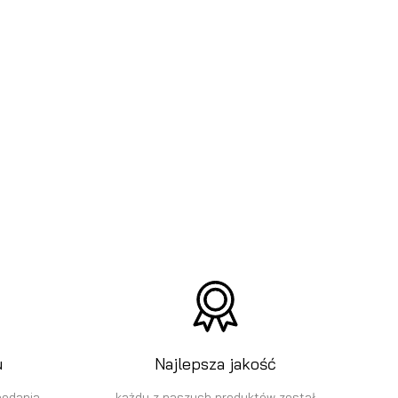
u
Najlepsza jakość
podania
każdy z naszych produktów został