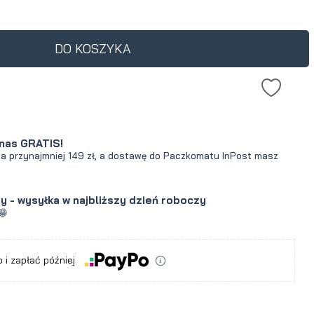
ukt jest sprzedawany
30 dni, wyświetlana jest
cena od momentu, kiedy
DO KOSZYKA
awił się w sprzedaży.
nas GRATIS!
za przynajmniej 149 zł, a dostawę do Paczkomatu InPost masz
y - wysyłka w najbliższy dzień roboczy
😁
a
 i zapłać później