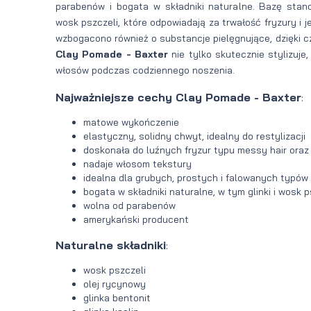
parabenów i bogata w składniki naturalne. Bazę stano
wosk pszczeli, które odpowiadają za trwałość fryzury i 
wzbogacono również o substancje pielęgnujące, dzięki
Clay Pomade - Baxter
nie tylko skutecznie stylizuje
włosów podczas codziennego noszenia.
Najważniejsze cechy Clay Pomade - Baxter
:
matowe wykończenie
elastyczny, solidny chwyt, idealny do restylizacji
doskonała do luźnych fryzur typu messy hair ora
nadaje włosom tekstury
idealna dla grubych, prostych i falowanych typó
bogata w składniki naturalne, w tym glinki i wosk p
wolna od parabenów
amerykański producent
Naturalne składniki
:
wosk pszczeli
olej rycynowy
glinka bentonit