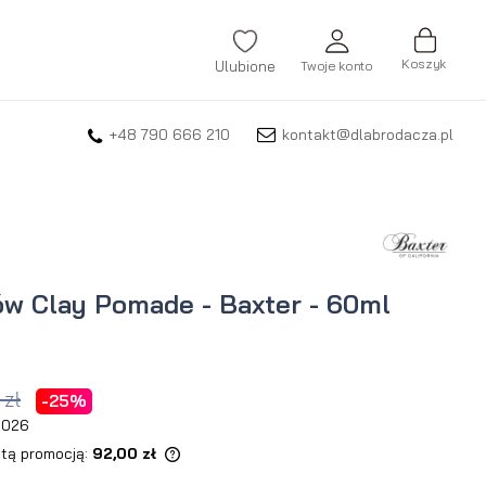
Koszyk
Ulubione
Twoje konto
+48 790 666 210
kontakt@dlabrodacza.pl
ZALOGUJ SIĘ
Nie pamiętasz hasła?
ZAREJESTRUJ SIĘ
w Clay Pomade - Baxter - 60ml
 zł
-25%
 2026
 tą promocją:
92,00 zł