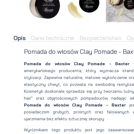
brody
do brody
na
Suszarka
zimę
do brody
Opis
Dane techniczne
Bezpieczeństwo
Op
Pomada do włosów Clay Pomade - Baxt
Pomada do włosów Clay Pomade - Baxter
t
amerykańskiego producenta, który wyznacza stand
stylizacji. Zapewnia naturalne, matowe wykończenie ora
elastyczny chwyt, co pozwala na swobodną restylizac
Kosmetyk doskonale sprawdza się przy tworzeniu luźny
hair" oraz objętościowych pompadourów, nadając w
Pomada do włosów Clay Pomade - Baxter
jes
posiadaczom grubych, prostych oraz falowanych 
ujarzmienia bez efektu sztucznej skorupy.
Wyróżnikiem tego produktu jest jego zaawansowa