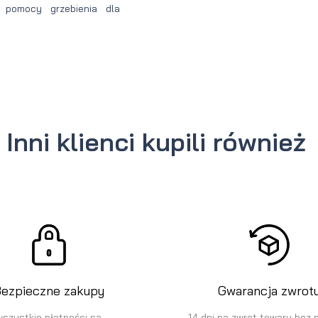
y pomocy grzebienia dla
Inni klienci kupili również
ezpieczne zakupy
Gwarancja zwrot
wszystkie płatności są
14 dni na zwrot towaru bez 