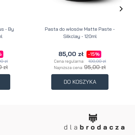
s - By
Pasta do włosów Matte Paste -
l
Silkclay - 120ml
85,00 zł
%
-15%
0 zł
100,00 zł
Cena regularna:
 zł
95,00 zł
Najniższa cena:
DO KOSZYKA