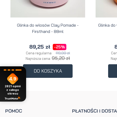
Glinka do włosów Clay Pomade -
Glinka do
Firsthand - 88ml
89,25 zł
8
-25%
119,00 zł
Cena regularna:
Cen
95,20 zł
Najniższa cena:
Naj
DO KOSZYKA
4.9
2821
opinii
z całego
okresu
POMOC
PŁATNOŚCI I DOST