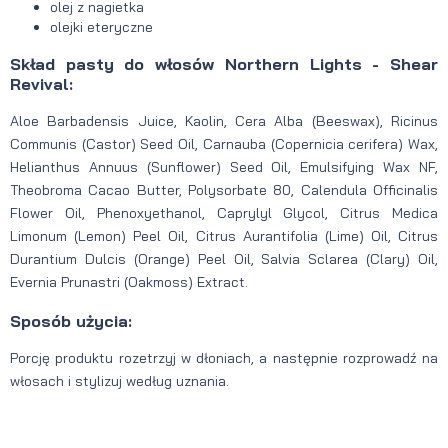
olej z nagietka
olejki eteryczne
Skład pasty do włosów Northern Lights - Shear
Revival:
Aloe Barbadensis Juice, Kaolin, Cera Alba (Beeswax), Ricinus
Communis (Castor) Seed Oil, Carnauba (Copernicia cerifera) Wax,
Helianthus Annuus (Sunflower) Seed Oil, Emulsifying Wax NF,
Theobroma Cacao Butter, Polysorbate 80, Calendula Officinalis
Flower Oil, Phenoxyethanol, Caprylyl Glycol, Citrus Medica
Limonum (Lemon) Peel Oil, Citrus Aurantifolia (Lime) Oil, Citrus
Durantium Dulcis (Orange) Peel Oil, Salvia Sclarea (Clary) Oil,
Evernia Prunastri (Oakmoss) Extract.
Sposób użycia:
Porcję produktu rozetrzyj w dłoniach, a następnie rozprowadź na
włosach i stylizuj według uznania.