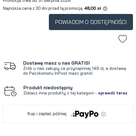
Promocja trwa do 31 sierpnia 2026
Najniższa cena z 30 dni przed tą promocją:
48,00 zł
Jeżeli produkt jest sprzedawany
krócej niż 30 dni, wyświetlana jest
POWIADOM O DOSTĘPNOŚCI
najniższa cena od momentu, kiedy
produkt pojawił się w sprzedaży.
Dostawę masz u nas GRATIS!
Zrób u nas zakupy za przynajmniej 149 zł, a dostawę
do Paczkomatu InPost masz gratis!
Produkt niedostępny
Zobacz inne produkty z tej kategorii -
sprawdź teraz
Kup i zapłać później