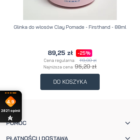
Glinka do włosów Clay Pomade - Firsthand - 88ml
89,25 zł
-25%
119,00 zł
Cena regularna:
95,20 zł
Najniższa cena:
DO KOSZYKA
4.9
2821
opinii
POMOC
PŁATNOŚCI I DOSTAWA