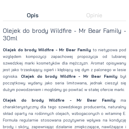
Opis
Opinie
Olejek do brody Wildfire - Mr Bear Family -
30ml
Olejek do brody Wildfire - Mr Bear Family
to nietypowa pod
względem kompozycji zapachowej propozycja od lubianej
szwedzkiej marki kosmetyków dla mężczyzn. Aromat opisywany
jest jako trzaskający ogień i kłębiący się dym z palonego w lesie
ogniska.
Olejek do brody Wildfire - Mr Bear Family
był
początkowy wydany jako seria limitowana, jednak cieszył się
dużym powodzeniem i mogliśmy go powitać w stałej ofercie marki.
Olejek do brody Wildfire - Mr Bear Family
ma
charakterystyczny dla tego szwedzkiego producenta, naturalny
skład oparty na roślinnych olejach, wzbogaconych o witaminę E.
Formuła regularnie stosowana pozytywnie wpływa na kondycję
brody i skóry, zapewniając działanie zmiękczające, nawilżające i