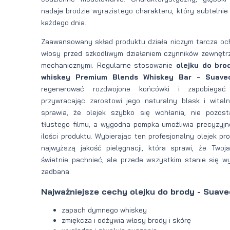
nadaje brodzie wyrazistego charakteru, który subtelnie
każdego dnia.
Zaawansowany skład produktu działa niczym tarcza och
włosy przed szkodliwym działaniem czynników zewnętr
mechanicznymi. Regularne stosowanie
olejku do br
whiskey Premium Blends Whiskey Bar - Suavec
regenerować rozdwojone końcówki i zapobiegać 
przywracając zarostowi jego naturalny blask i wital
sprawia, że olejek szybko się wchłania, nie pozost
tłustego filmu, a wygodna pompka umożliwia precyzyjn
ilości produktu. Wybierając ten profesjonalny olejek p
najwyższą jakość pielęgnacji, która sprawi, że Twoj
świetnie pachnieć, ale przede wszystkim stanie się wy
zadbana.
Najważniejsze cechy olejku do brody - Suave
zapach dymnego whiskey
zmiękcza i odżywia włosy brody i skórę