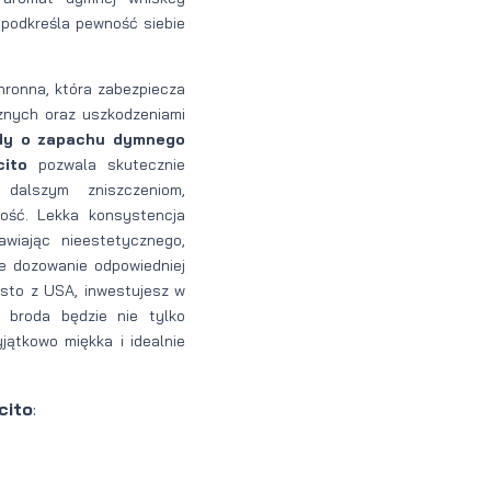
 podkreśla pewność siebie
ronna, która zabezpiecza
znych oraz uszkodzeniami
ody o zapachu dymnego
ito
pozwala skutecznie
dalszym zniszczeniom,
ność. Lekka konsystencja
awiając nieestetycznego,
e dozowanie odpowiedniej
rosto z USA, inwestujesz w
a broda będzie nie tylko
jątkowo miękka i idealnie
cito
: