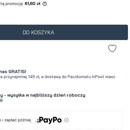
 tą promocją:
61,60 zł
ukt jest sprzedawany
0 dni, wyświetlana jest
ena od momentu, kiedy
DO KOSZYKA
wił się w sprzedaży.
nas GRATIS!
za przynajmniej 149 zł, a dostawę do Paczkomatu InPost masz
y - wysyłka w najbliższy dzień roboczy
😁
a
 i zapłać później