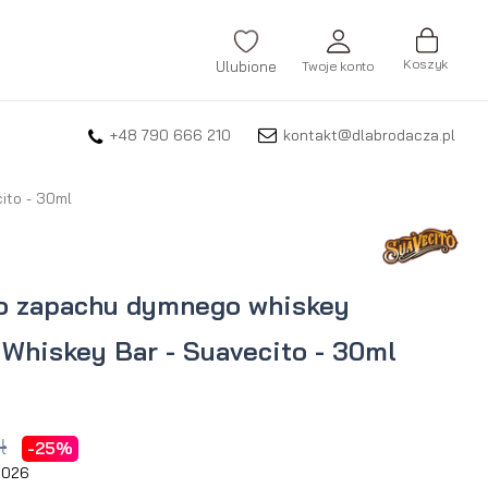
Koszyk
Ulubione
Twoje konto
+48 790 666 210
kontakt@dlabrodacza.pl
ZALOGUJ SIĘ
Nie pamiętasz hasła?
ito - 30ml
ZAREJESTRUJ SIĘ
 o zapachu dymnego whiskey
Whiskey Bar - Suavecito - 30ml
ł
-25%
 2026