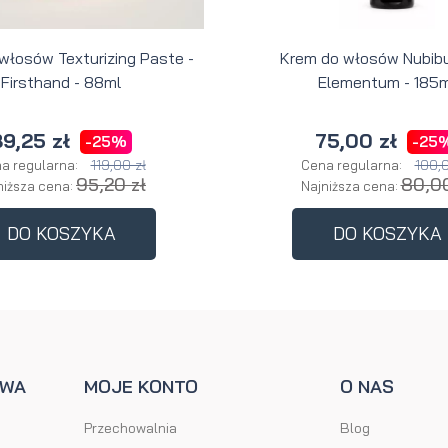
 włosów Texturizing Paste -
Krem do włosów Nubibu
Firsthand - 88ml
Elementum - 185m
9,25 zł
75,00 zł
-25%
-25
119,00 zł
100,0
a regularna:
Cena regularna:
95,20 zł
80,00
niższa cena:
Najniższa cena:
DO KOSZYKA
DO KOSZYKA
AWA
MOJE KONTO
O NAS
Przechowalnia
Blog