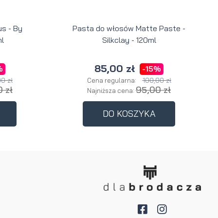
s - By
Pasta do włosów Matte Paste -
l
Silkclay - 120ml
85,00 zł
%
-15%
0 zł
100,00 zł
Cena regularna:
 zł
95,00 zł
Najniższa cena:
DO KOSZYKA