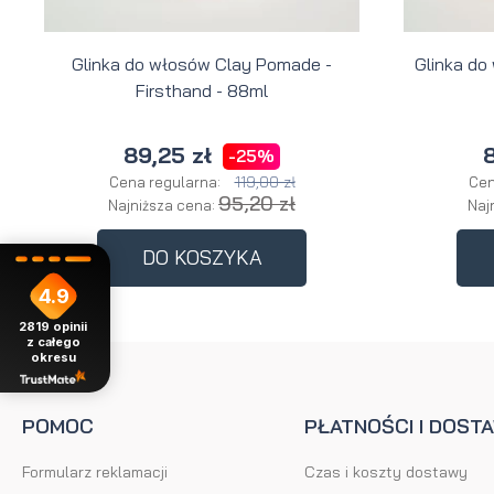
Glinka do włosów Clay Pomade -
Glinka do
Firsthand - 88ml
89,25 zł
8
-25%
119,00 zł
Cena regularna:
Cen
95,20 zł
Najniższa cena:
Naj
DO KOSZYKA
4.9
2819
opinii
z całego
okresu
POMOC
PŁATNOŚCI I DOST
Formularz reklamacji
Czas i koszty dostawy