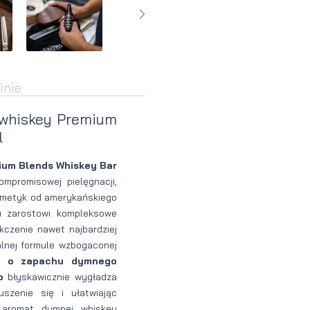
Perfumy
Krem do
Zestaw
Woda
twarzy dla
do
perfumowan
mężczyzn
tatuażu
inie
 whiskey Premium
l
ium Blends Whiskey Bar
mpromisowej pielęgnacji,
smetyk od amerykańskiego
u zarostowi kompleksowe
kczenie nawet najbardziej
alnej formule wzbogaconej
y o zapachu dymnego
o
błyskawicznie wygładza
uszenie się i ułatwiając
i aromat dymnej whiskey