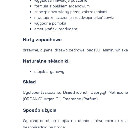
wygładza i niweluje puszenie
formuła z olejkiem arganowym
zabezpiecza włosy przed zniszczeniami
niweluje zniszczenia i rozdwojone końcówki
wygodna pompka
amerykański producent
Nuty zapachowe
:
drzewne, dymne, drzewo cedrowe, paczuli, jasmin, whisk
Naturalne składniki
:
olejek arganowy
Skład
:
Cyclopentasiloxane, Dimethiconol, Caprylyl Methicone
(ORGANIC) Argan Oil, Fragrance (Parfum).
Sposób użycia
:
Wyciśnij odrobinę olejku na dłonie i równomiernie ro
bezpośrednio na brodę.