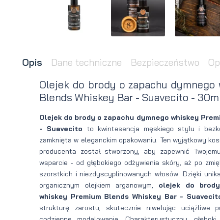
brody
do brody
na
Suszarka
zimę
do brody
Opis
Dane techniczne
Bezpieczeństwo
Op
Olejek do brody o zapachu dymnego
Blends Whiskey Bar - Suavecito - 30m
Olejek do brody o zapachu dymnego whiskey Prem
- Suavecito
to kwintesencja męskiego stylu i bezko
zamknięta w eleganckim opakowaniu. Ten wyjątkowy ko
producenta został stworzony, aby zapewnić Twojem
wsparcie - od głębokiego odżywienia skóry, aż po zmię
szorstkich i niezdyscyplinowanych włosów. Dzięki unik
organicznym olejkiem arganowym,
olejek do brod
whiskey Premium Blends Whiskey Bar - Suavecit
strukturę zarostu, skutecznie niwelując uciążliwe p
codzienne modelowanie. Charakterystyczny, głębok